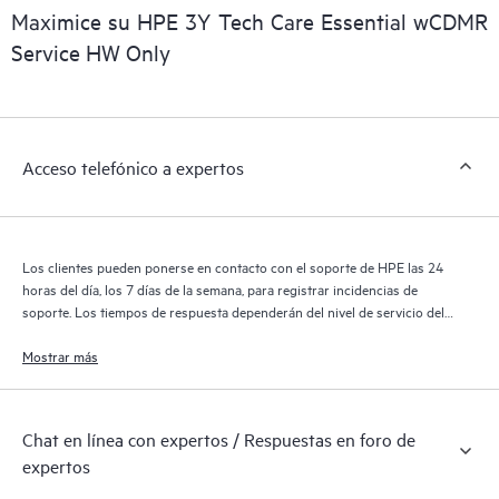
digital personalizada y mejorada que ofrece datos procesables
Maximice su HPE 3Y Tech Care Essential wCDMR
sobre los productos, casos de servicio y contratos de soporte
Service HW Only
de HPE cubiertos por el servicio HPE Tech Care. Los clientes
pueden gestionar fácilmente sus activos al reconocer los
distintos productos instalados en sus entornos y cómo
interactúan entre sí. Las nuevas herramientas de autoservicio
Acceso telefónico a expertos
permiten a los clientes realizar determinadas actividades sin
necesidad de abrir una incidencia de soporte, y les
proporcionan, además, un portal de recursos de conocimiento
supervisados. El servicio HPE Tech Care proporciona acceso a
Los clientes pueden ponerse en contacto con el soporte de HPE las 24
los recursos de HPE, que impulsan la excelencia de las
horas del día, los 7 días de la semana, para registrar incidencias de
operaciones y optimizan el rendimiento, del extremo a la nube.
soporte. Los tiempos de respuesta dependerán del nivel de servicio del
producto cubierto.
Mostrar más
Chat en línea con expertos / Respuestas en foro de
expertos