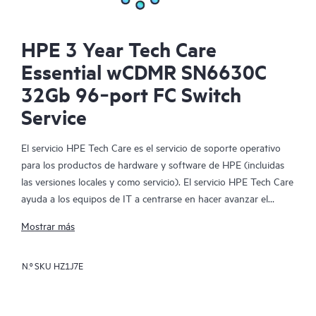
HPE 3 Year Tech Care
Essential wCDMR SN6630C
32Gb 96‑port FC Switch
Service
El servicio HPE Tech Care es el servicio de soporte operativo
para los productos de hardware y software de HPE (incluidas
las versiones locales y como servicio). El servicio HPE Tech Care
ayuda a los equipos de IT a centrarse en hacer avanzar el
negocio buscando de forma proactiva la manera de hacer mejor
Mostrar más
las cosas, en lugar de tener que dedicarse tan solo a reaccionar
ante los problemas de forma reactiva.
N.º SKU
HZ1J7E
El servicio HPE Tech Care habilita el acceso directo a
especialistas en productos concretos y proporciona