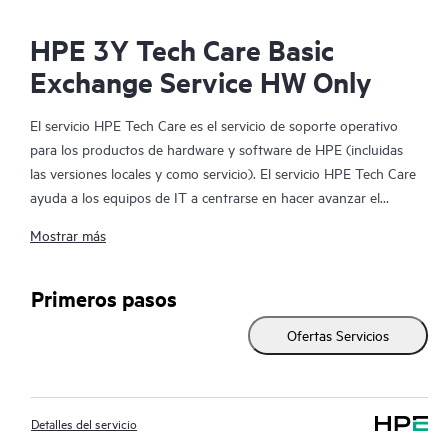
HPE 3Y Tech Care Basic
Exchange Service HW Only
El servicio HPE Tech Care es el servicio de soporte operativo
para los productos de hardware y software de HPE (incluidas
las versiones locales y como servicio). El servicio HPE Tech Care
ayuda a los equipos de IT a centrarse en hacer avanzar el
negocio buscando de forma proactiva la manera de hacer mejor
Mostrar más
las cosas, en lugar de tener que dedicarse tan solo a reaccionar
ante los problemas de forma reactiva.
Primeros pasos
El servicio HPE Tech Care habilita el acceso directo a
Ofertas Servicios
especialistas en productos concretos y proporciona
asesoramiento técnico general para ayudar a los clientes no
solo a reducir el riesgo, sino también a buscar nuevas formas
de actuar de manera más eficiente. Los clientes del servicio HPE
Detalles del servicio
Tech Care pueden acceder al soporte a través de diversos