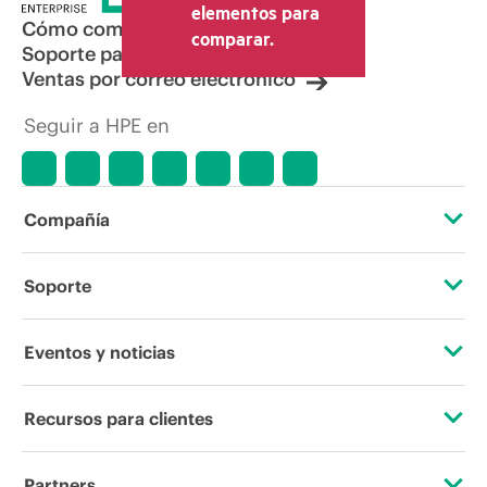
elementos para
Cómo comprar
comparar.
Soporte para productos
Ventas por correo electrónico
Seguir a HPE en
Compañía
Acerca de HPE
Soporte
Accesibilidad
Servicios de soporte operativo
Eventos y noticias
Vacantes
Devolución y reciclaje de productos
Eventos
Recursos para clientes
Responsabilidad corporativa
Soporte para productos
HPE Discover
Contacta con nosotros
Laboratorios HPE
Partners