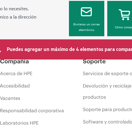
 lo necesites.
ico a la dirección
Envíanos un correo
Cómo compr
electrónico
Puedes agregar un máximo de 4 elementos para compar
Compañía
Soporte
Acerca de HPE
Servicios de soporte 
Accesibilidad
Devolución y reciclaje
productos
Vacantes
Soporte para product
Responsabilidad corporativa
Software y controlad
Laboratorios HPE