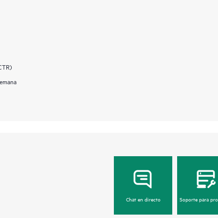
(CTR)
 semana
Chat en directo
Soporte para pr