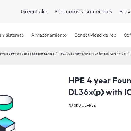
GreenLake
Productos y soluciones
Serv
s y sistemas
Almacenamiento
Conectividad de red
Sof
dware Software Combo Support Service
HPE Aruba Networking Foundational Care 4Y CTR 
HPE 4 year Found
DL36x(p) with IC
N.º SKU
U2HR5E