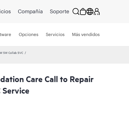
icios
Compañía
Soporte
tware
Opciones
Servicios
Más vendidos
HW SW Collab SVC
ation Care Call to Repair
 Service