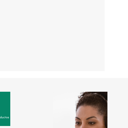
oductos