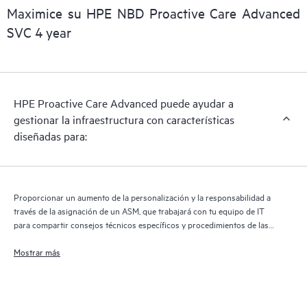
permite una prestación más rápida de los servicios y el soporte.
Maximice su HPE NBD Proactive Care Advanced
La ejecución de la versión actual de tecnología de soporte
SVC 4 year
remoto se requiere para recibir de forma completa todos los
beneficios de este servicio de soporte.
HPE Proactive Care Advanced puede ayudar a
gestionar la infraestructura con características
diseñadas para:
Proporcionar un aumento de la personalización y la responsabilidad a
través de la asignación de un ASM, que trabajará con tu equipo de IT
para compartir consejos técnicos específicos y procedimientos de las
mejores prácticas de Hewlett Packard Enterprise relevantes a tus
proyectos y necesidades de IT
Mostrar más