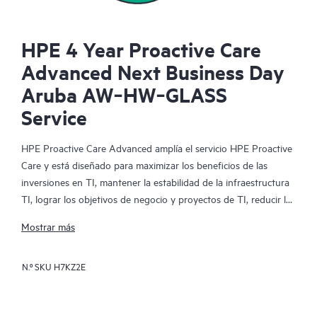
HPE 4 Year Proactive Care
Advanced Next Business Day
Aruba AW‑HW‑GLASS
Service
HPE Proactive Care Advanced amplía el servicio HPE Proactive
Care y está diseñado para maximizar los beneficios de las
inversiones en TI, mantener la estabilidad de la infraestructura
TI, lograr los objetivos de negocio y proyectos de TI, reducir los
costes operativos y liberar al personal de TI para que se ocupe
Mostrar más
de otras tareas prioritarias. Tu gerente de soporte de cuenta
HPE (ASM) asignado te facilitará asesoramiento técnico y
N.º SKU
H7KZ2E
operativo personalizado, incluyendo las mejores prácticas de
HPE a partir de la amplia experiencia de soporte de HPE. HPE
Proactive Care Advanced puede ayudarte a ahorrar tiempo con