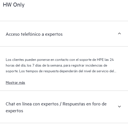
sobre los productos, casos de servicio y contratos de soporte
HW Only
de HPE cubiertos por el servicio HPE Tech Care. Los clientes
pueden gestionar fácilmente sus activos al reconocer los
distintos productos instalados en sus entornos y cómo
interactúan entre sí. Las nuevas herramientas de autoservicio
Acceso telefónico a expertos
permiten a los clientes realizar determinadas actividades sin
necesidad de abrir una incidencia de soporte, y les
proporcionan, además, un portal de recursos de conocimiento
supervisados. El servicio HPE Tech Care proporciona acceso a
Los clientes pueden ponerse en contacto con el soporte de HPE las 24
los recursos de HPE, que impulsan la excelencia de las
horas del día, los 7 días de la semana, para registrar incidencias de
operaciones y optimizan el rendimiento, del extremo a la nube.
soporte. Los tiempos de respuesta dependerán del nivel de servicio del
producto cubierto.
Mostrar más
Chat en línea con expertos / Respuestas en foro de
expertos