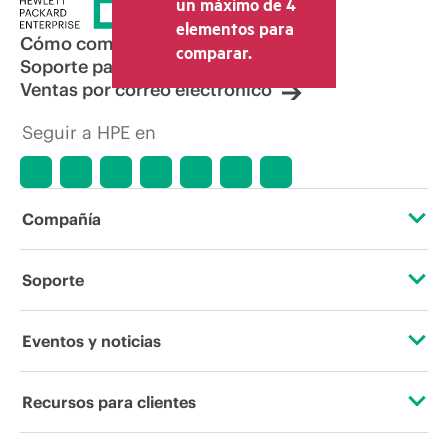
un máximo de 4
elementos para
Cómo comprar
comparar.
Soporte para productos
Ventas por correo electrónico
Seguir a HPE en
Compañía
Acerca de HPE
Soporte
Accesibilidad
Servicios de soporte operativo
Eventos y noticias
Vacantes
Devolución y reciclaje de productos
Eventos
Recursos para clientes
Responsabilidad corporativa
Soporte para productos
HPE Discover