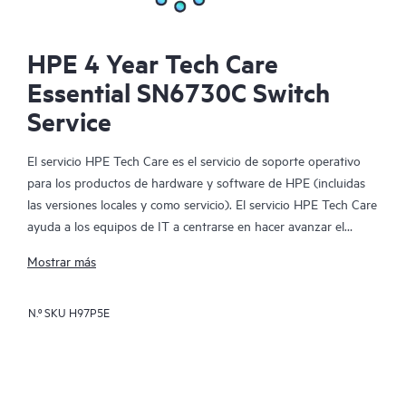
HPE 4 Year Tech Care
Essential SN6730C Switch
Service
El servicio HPE Tech Care es el servicio de soporte operativo
para los productos de hardware y software de HPE (incluidas
las versiones locales y como servicio). El servicio HPE Tech Care
ayuda a los equipos de IT a centrarse en hacer avanzar el
negocio buscando de forma proactiva la manera de hacer mejor
Mostrar más
las cosas, en lugar de tener que dedicarse tan solo a reaccionar
ante los problemas de forma reactiva.
N.º SKU
H97P5E
El servicio HPE Tech Care habilita el acceso directo a
especialistas en productos concretos y proporciona
asesoramiento técnico general para ayudar a los clientes no
solo a reducir el riesgo, sino también a buscar nuevas formas