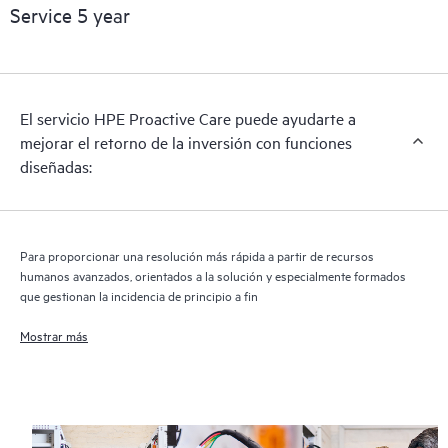
reactivo de hardware para satisfacer tus necesidades operativas
Service 5 year
y empresariales.
HPE Proactive Care incluye análisis de las versiones de
software y firmware para los dispositivos compatibles,
El servicio HPE Proactive Care puede ayudarte a
proporcionándote una lista de recomendaciones para que tu
mejorar el retorno de la inversión con funciones
infraestructura con cobertura HPE Proactive Care permanezca
diseñadas:
en los niveles de revisión recomendados. Recibirás un análisis
proactivo regular de tus dispositivos cubiertos por HPE
Proactive Care, que puede ayudarte a identificar y resolver los
problemas de configuración. HPE Proactive Care también
Para proporcionar una resolución más rápida a partir de recursos
proporciona informes trimestrales de incidentes para ayudarte
humanos avanzados, orientados a la solución y especialmente formados
a identificar las tendencias de los problemas y evitar que estos
que gestionan la incidencia de principio a fin
se repitan.
Mostrar más