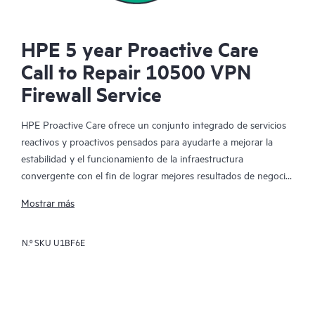
HPE 5 year Proactive Care
Call to Repair 10500 VPN
Firewall Service
HPE Proactive Care ofrece un conjunto integrado de servicios
reactivos y proactivos pensados para ayudarte a mejorar la
estabilidad y el funcionamiento de la infraestructura
convergente con el fin de lograr mejores resultados de negocio.
En un entorno virtualizado y convergente complejo, muchos
Mostrar más
componentes deben trabajar en conjunto y de manera
eficiente. HPE Proactive Care ha sido especialmente diseñado
N.º SKU
U1BF6E
para dar soporte a los dispositivos presentes en estos
entornos, proporcionando un soporte mejorado que abarca
servidores, sistemas operativos, hipervisores, almacenamiento,
redes de área de almacenamiento (SAN) y redes.