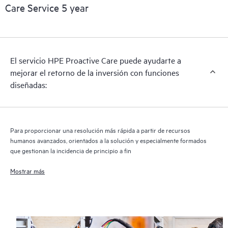
reactivo de hardware para satisfacer tus necesidades operativas
Care Service 5 year
y empresariales.
HPE Proactive Care incluye análisis de las versiones de
software y firmware para los dispositivos compatibles,
El servicio HPE Proactive Care puede ayudarte a
proporcionándote una lista de recomendaciones para que tu
mejorar el retorno de la inversión con funciones
infraestructura con cobertura HPE Proactive Care permanezca
diseñadas:
en los niveles de revisión recomendados. Recibirás un análisis
proactivo regular de tus dispositivos cubiertos por HPE
Proactive Care, que puede ayudarte a identificar y resolver los
problemas de configuración. HPE Proactive Care también
Para proporcionar una resolución más rápida a partir de recursos
proporciona informes trimestrales de incidentes para ayudarte
humanos avanzados, orientados a la solución y especialmente formados
a identificar las tendencias de los problemas y evitar que estos
que gestionan la incidencia de principio a fin
se repitan.
Mostrar más