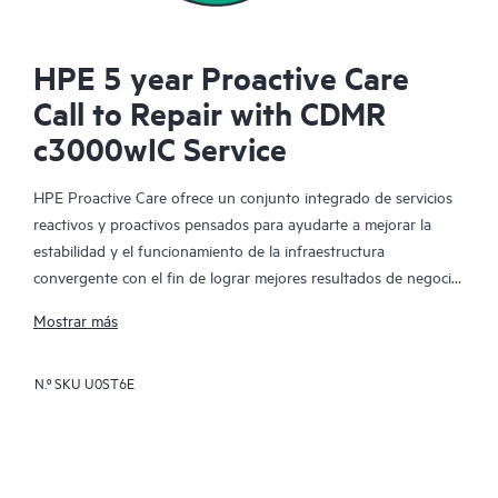
HPE 5 year Proactive Care
Call to Repair with CDMR
c3000wIC Service
HPE Proactive Care ofrece un conjunto integrado de servicios
reactivos y proactivos pensados para ayudarte a mejorar la
estabilidad y el funcionamiento de la infraestructura
convergente con el fin de lograr mejores resultados de negocio.
En un entorno virtualizado y convergente complejo, muchos
Mostrar más
componentes deben trabajar en conjunto y de manera
eficiente. HPE Proactive Care ha sido especialmente diseñado
N.º SKU
U0ST6E
para dar soporte a los dispositivos presentes en estos
entornos, proporcionando un soporte mejorado que abarca
servidores, sistemas operativos, hipervisores, almacenamiento,
redes de área de almacenamiento (SAN) y redes.