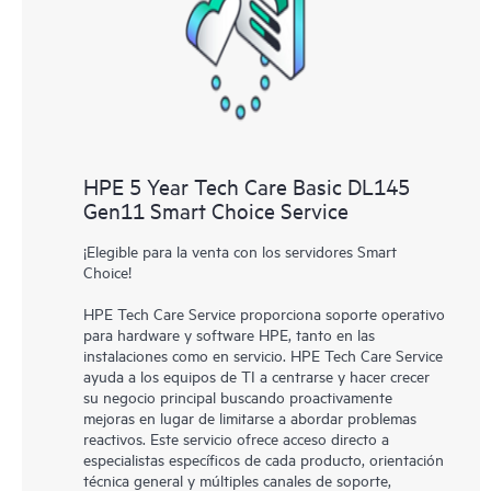
distintos productos instalados en sus entornos y cómo
interactúan entre sí. Las nuevas herramientas de autoservicio
permiten a los clientes realizar determinadas actividades sin
necesidad de abrir una incidencia de soporte, y les
proporcionan, además, un portal de recursos de conocimiento
supervisados. El servicio HPE Tech Care proporciona acceso a
los recursos de HPE, que impulsan la excelencia de las
HPE 5 Year Tech Care Basic DL145
operaciones y optimizan el rendimiento, del extremo a la nube.
Gen11 Smart Choice Service
¡Elegible para la venta con los servidores Smart
Choice!
HPE Tech Care Service proporciona soporte operativo
para hardware y software HPE, tanto en las
instalaciones como en servicio. HPE Tech Care Service
ayuda a los equipos de TI a centrarse y hacer crecer
su negocio principal buscando proactivamente
mejoras en lugar de limitarse a abordar problemas
reactivos. Este servicio ofrece acceso directo a
especialistas específicos de cada producto, orientación
técnica general y múltiples canales de soporte,