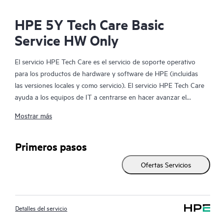
HPE 5Y Tech Care Basic
Service HW Only
El servicio HPE Tech Care es el servicio de soporte operativo
para los productos de hardware y software de HPE (incluidas
las versiones locales y como servicio). El servicio HPE Tech Care
ayuda a los equipos de IT a centrarse en hacer avanzar el
negocio buscando de forma proactiva la manera de hacer mejor
Mostrar más
las cosas, en lugar de tener que dedicarse tan solo a reaccionar
ante los problemas de forma reactiva.
Primeros pasos
El servicio HPE Tech Care habilita el acceso directo a
Ofertas Servicios
especialistas en productos concretos y proporciona
asesoramiento técnico general para ayudar a los clientes no
solo a reducir el riesgo, sino también a buscar nuevas formas
de actuar de manera más eficiente. Los clientes del servicio HPE
Detalles del servicio
Tech Care pueden acceder al soporte a través de diversos