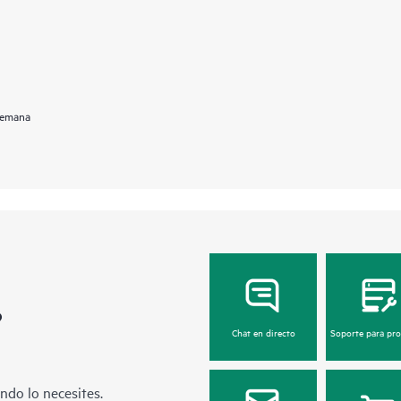
 semana
?
Chat en directo
Soporte para pr
ndo lo necesites.