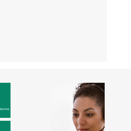
oductos