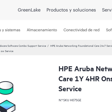
GreenLake
Productos y soluciones
Serv
s y sistemas
Almacenamiento
Conectividad de red
Sof
dware Software Combo Support Service
HPE Aruba Networking Foundational Care 24x7 Servi
 sw Service
HPE Aruba Netw
Care 1Y 4HR On
Service
N.º SKU
H07SGE