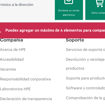
rónico a la dirección
Envíanos un correo
Cómo compr
electrónico
Puedes agregar un máximo de 4 elementos para compar
Compañía
Soporte
Acerca de HPE
Servicios de soporte 
Accesibilidad
Devolución y reciclaje
productos
Vacantes
Soporte para product
Responsabilidad corporativa
Software y controlad
Laboratorios HPE
Comprobación de la g
Declaración de transparencia