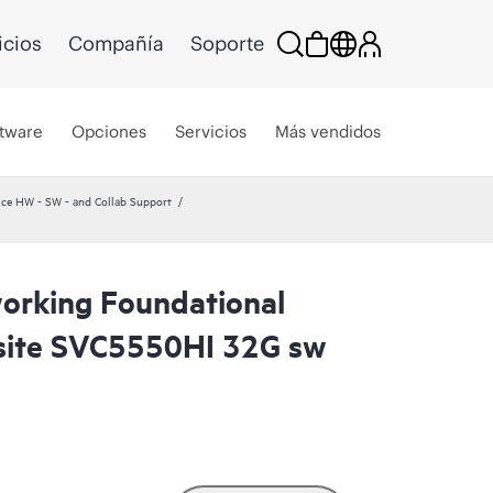
icios
Compañía
Soporte
tware
Opciones
Servicios
Más vendidos
ce HW - SW - and Collab Support
orking Foundational
site SVC5550HI 32G sw