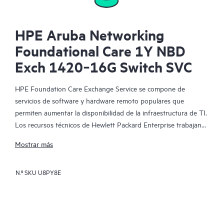
HPE Aruba Networking
Foundational Care 1Y NBD
Exch 1420‑16G Switch SVC
HPE Foundation Care Exchange Service se compone de
servicios de software y hardware remoto populares que
permiten aumentar la disponibilidad de la infraestructura de TI.
Los recursos técnicos de Hewlett Packard Enterprise trabajan
con tu equipo de TI para resolver los problemas de hardware y
Mostrar más
software de tus productos de HPE.
N.º SKU
U8PY8E
La sustitución de hardware ofrece un servicio de intercambio
de piezas rápido y fiable para los productos elegibles de
Hewlett Packard Enterprise. Específicamente dirigido a los
productos que pueden ser fácilmente enviados y en los que se
pueden restaurar fácilmente los datos de los archivos de copia