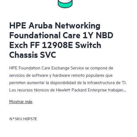
HPE Aruba Networking
Foundational Care 1Y NBD
Exch FF 12908E Switch
Chassis SVC
HPE Foundation Care Exchange Service se compone de
servicios de software y hardware remoto populares que
permiten aumentar la disponibilidad de la infraestructura de TI.
Los recursos técnicos de Hewlett Packard Enterprise trabajan
con tu equipo de TI para resolver los problemas de hardware y
Mostrar más
software de tus productos de HPE.
N.º SKU
H0PS7E
La sustitución de hardware ofrece un servicio de intercambio
de piezas rápido y fiable para los productos elegibles de
Hewlett Packard Enterprise. Específicamente dirigido a los