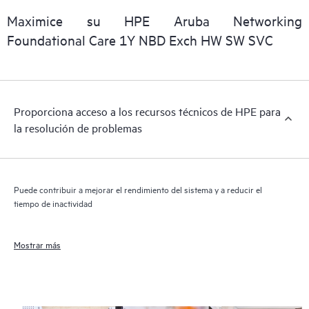
que facilita a cualquier miembro del personal de TI localizar
Maximice su HPE Aruba Networking
importantes informaciones comerciales disponibles.
Foundational Care 1Y NBD Exch HW SW SVC
Proporciona acceso a los recursos técnicos de HPE para
la resolución de problemas
Puede contribuir a mejorar el rendimiento del sistema y a reducir el
tiempo de inactividad
Mostrar más