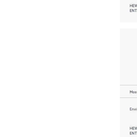
HEW
ENT
Most
Envi
HEW
ENT