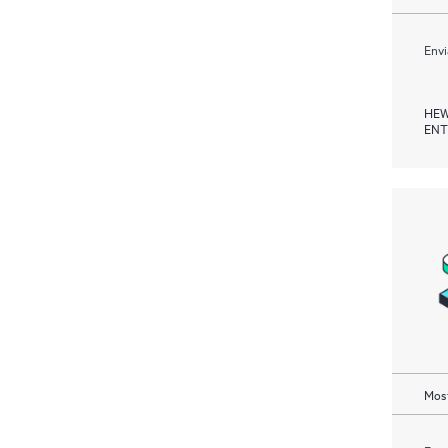
Envi
HEW
ENT
Most