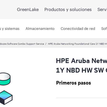
GreenLake
Productos y soluciones
Serv
s y sistemas
Almacenamiento
Conectividad de red
Sof
dware Software Combo Support Service
HPE Aruba Networking Foundational Care 1Y NBD 
HPE Aruba Netwo
1Y NBD HW SW C
Primeros pasos