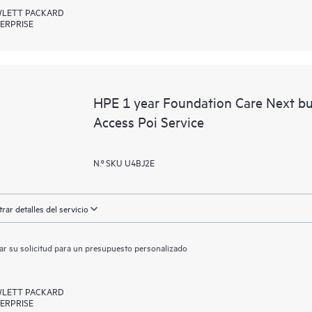
LETT PACKARD
ERPRISE
HPE 1 year Foundation Care Next 
Access Poi Service
N.º SKU U4BJ2E
rar detalles del servicio
ar su solicitud para un presupuesto personalizado
LETT PACKARD
ERPRISE