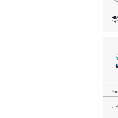
Envi
HEW
ENT
Most
Envi