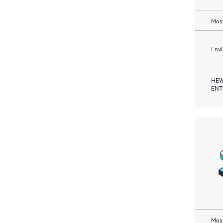
Most
Envi
HEW
ENT
Most