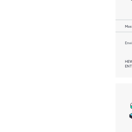
Most
Envi
HEW
ENT