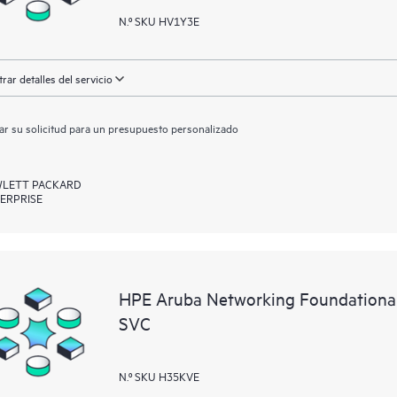
N.º SKU HV1Y3E
rar detalles del servicio
ar su solicitud para un presupuesto personalizado
LETT PACKARD
ERPRISE
HPE Aruba Networking Foundationa
SVC
N.º SKU H35KVE