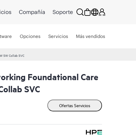
icios
Compañía
Soporte
tware
Opciones
Servicios
Más vendidos
HW SW Collab SVC
rking Foundational Care
ollab SVC
Ofertas Servicios