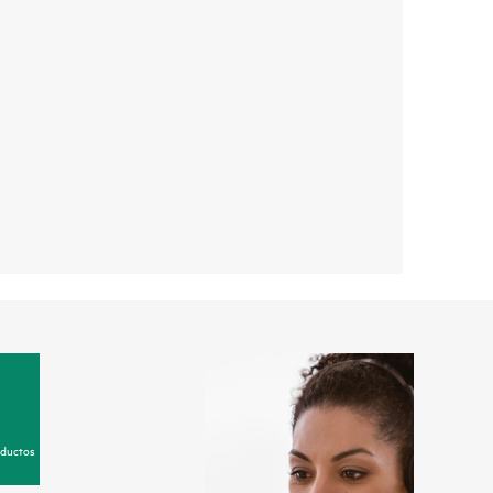
oductos