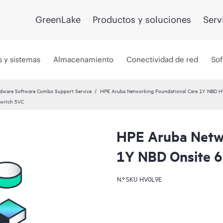
GreenLake
Productos y soluciones
Serv
s y sistemas
Almacenamiento
Conectividad de red
Sof
dware Software Combo Support Service
HPE Aruba Networking Foundational Care 1Y NBD 
Switch SVC
HPE Aruba Netwo
1Y NBD Onsite 
N.º SKU
HV0L9E