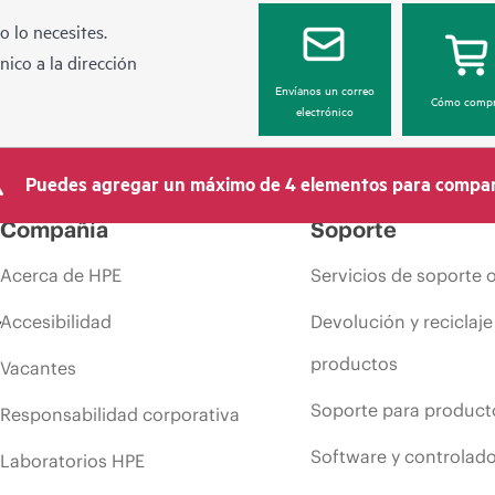
 lo necesites.
ico a la dirección
Envíanos un correo
Cómo compr
electrónico
Puedes agregar un máximo de 4 elementos para compar
Compañía
Soporte
Acerca de HPE
Servicios de soporte 
Accesibilidad
Devolución y reciclaje
productos
Vacantes
Soporte para product
Responsabilidad corporativa
Software y controlad
Laboratorios HPE