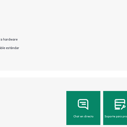
ara hardware
able estándar
Chat en directo
Soporte para pr