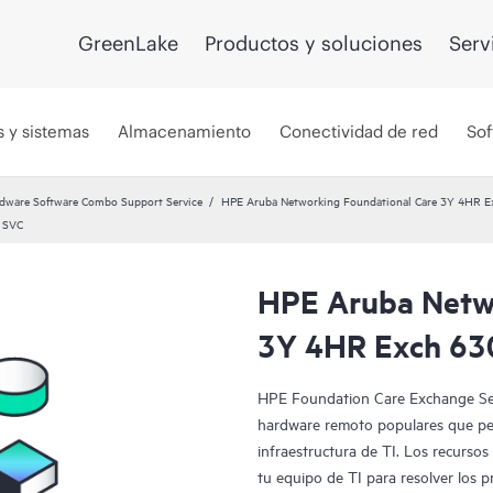
GreenLake
Productos y soluciones
Serv
s y sistemas
Almacenamiento
Conectividad de red
Sof
dware Software Combo Support Service
HPE Aruba Networking Foundational Care 3Y 4HR 
 SVC
HPE Aruba Netwo
3Y 4HR Exch 63
HPE Foundation Care Exchange Ser
hardware remoto populares que per
infraestructura de TI. Los recurso
tu equipo de TI para resolver los 