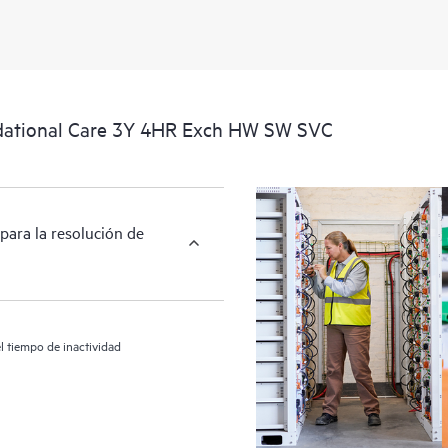
relativa a los productos y al soport
localizar importantes informaciones
dational Care 3Y 4HR Exch HW SW SVC
para la resolución de
l tiempo de inactividad