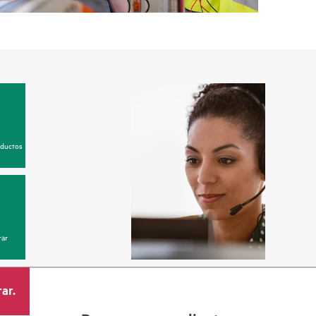
oductos
ar
ar.