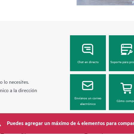
Chat en directo
Soporte para pr
 lo necesites.
ico a la dirección
Envíanos un correo
Cómo compr
electrónico
Puedes agregar un máximo de 4 elementos para compar