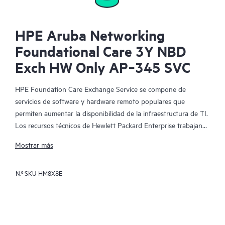
HPE Aruba Networking
Foundational Care 3Y NBD
Exch HW Only AP‑345 SVC
HPE Foundation Care Exchange Service se compone de
servicios de software y hardware remoto populares que
permiten aumentar la disponibilidad de la infraestructura de TI.
Los recursos técnicos de Hewlett Packard Enterprise trabajan
con tu equipo de TI para resolver los problemas de hardware y
Mostrar más
software de tus productos de HPE.
N.º SKU
HM8X8E
La sustitución de hardware ofrece un servicio de intercambio
de piezas rápido y fiable para los productos elegibles de
Hewlett Packard Enterprise. Específicamente dirigido a los
productos que pueden ser fácilmente enviados y en los que se
pueden restaurar fácilmente los datos de los archivos de copia