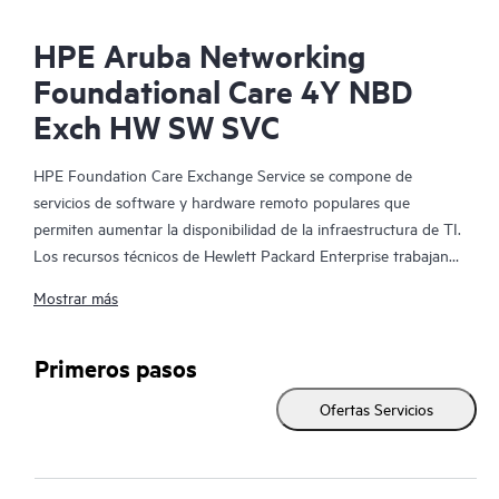
HPE Aruba Networking
Foundational Care 4Y NBD
Exch HW SW SVC
HPE Foundation Care Exchange Service se compone de
servicios de software y hardware remoto populares que
permiten aumentar la disponibilidad de la infraestructura de TI.
Los recursos técnicos de Hewlett Packard Enterprise trabajan
con tu equipo de TI para resolver los problemas de hardware y
Mostrar más
software de tus productos de HPE.
La sustitución de hardware ofrece un servicio de intercambio
Primeros pasos
de piezas rápido y fiable para los productos elegibles de
Ofertas Servicios
Hewlett Packard Enterprise. Específicamente dirigido a los
productos que pueden ser fácilmente enviados y en los que se
pueden restaurar fácilmente los datos de los archivos de copia
de seguridad, HPE Foundation Care Exchange es una