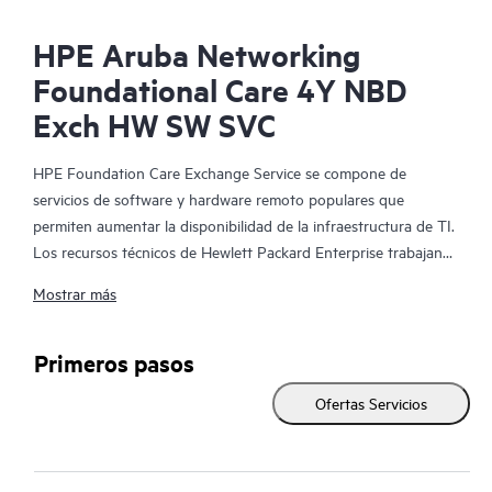
HPE Aruba Networking
Foundational Care 4Y NBD
Exch HW SW SVC
HPE Foundation Care Exchange Service se compone de
servicios de software y hardware remoto populares que
permiten aumentar la disponibilidad de la infraestructura de TI.
Los recursos técnicos de Hewlett Packard Enterprise trabajan
con tu equipo de TI para resolver los problemas de hardware y
Mostrar más
software de tus productos de HPE.
La sustitución de hardware ofrece un servicio de intercambio
Primeros pasos
de piezas rápido y fiable para los productos elegibles de
Ofertas Servicios
Hewlett Packard Enterprise. Específicamente dirigido a los
productos que pueden ser fácilmente enviados y en los que se
pueden restaurar fácilmente los datos de los archivos de copia
de seguridad, HPE Foundation Care Exchange es una