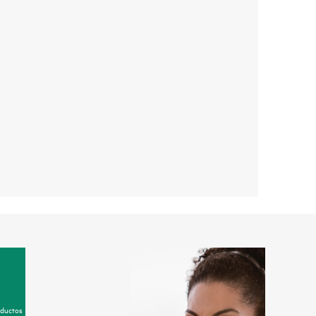
oductos