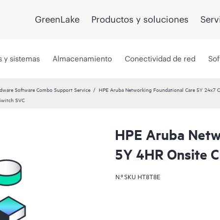
GreenLake
Productos y soluciones
Serv
s y sistemas
Almacenamiento
Conectividad de red
Sof
dware Software Combo Support Service
HPE Aruba Networking Foundational Care 5Y 24x7
Switch SVC
HPE Aruba Netwo
5Y 4HR Onsite 
N.º SKU
HT8T8E