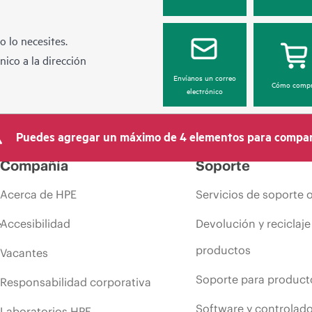
 lo necesites.
ico a la dirección
Envíanos un correo
Cómo compr
electrónico
Puedes agregar un máximo de 4 elementos para compar
Compañía
Soporte
Acerca de HPE
Servicios de soporte 
Accesibilidad
Devolución y reciclaje
productos
Vacantes
Soporte para product
Responsabilidad corporativa
Software y controlad
Laboratorios HPE