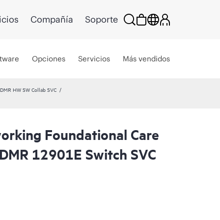
icios
Compañía
Soporte
tware
Opciones
Servicios
Más vendidos
 CDMR HW SW Collab SVC
rking Foundational Care
CDMR 12901E Switch SVC