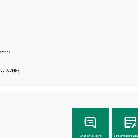
 semana
uoso (CDMR)
Chat en directo
Soporte para pr