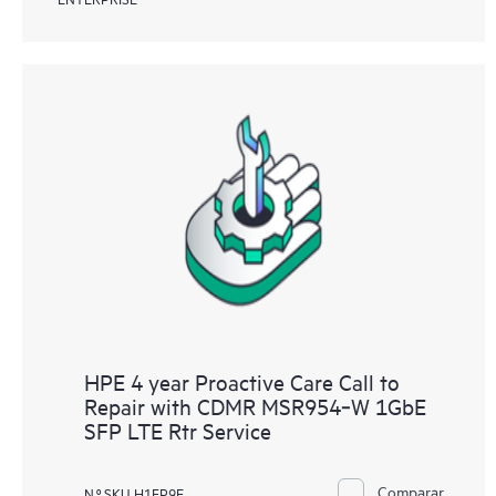
HPE 4 year Proactive Care Call to
Repair with CDMR MSR954‑W 1GbE
SFP LTE Rtr Service
Comparar
N.º SKU H1FP9E