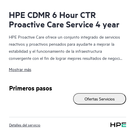
HPE CDMR 6 Hour CTR
Proactive Care Service 4 year
HPE Proactive Care ofrece un conjunto integrado de servicios
reactivos y proactivos pensados para ayudarte a mejorar la
estabilidad y el funcionamiento de la infraestructura
convergente con el fin de lograr mejores resultados de negocio.
En un entorno virtualizado y convergente complejo, muchos
Mostrar más
componentes deben trabajar en conjunto y de manera
eficiente. HPE Proactive Care ha sido especialmente diseñado
para dar soporte a los dispositivos presentes en estos
Primeros pasos
entornos, proporcionando un soporte mejorado que abarca
Ofertas Servicios
servidores, sistemas operativos, hipervisores, almacenamiento,
redes de área de almacenamiento (SAN) y redes.
En el caso de que se produzca alguna incidencia en el servicio,
Detalles del servicio
HPE Proactive Care te proporciona una experiencia telefónica