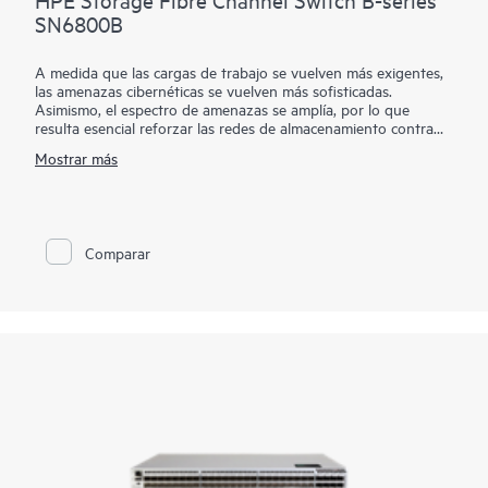
SN6800B
A medida que las cargas de trabajo se vuelven más exigentes,
las amenazas cibernéticas se vuelven más sofisticadas.
Asimismo, el espectro de amenazas se amplía, por lo que
resulta esencial reforzar las redes de almacenamiento contra
los riesgos ocultos. La red debe ofrecer un rendimiento óptimo
Mostrar más
y funcionar
de forma autónoma, agilizar la gestión y proteger los datos
críticos. HPE Storage Fibre Channel Switch B-series SN6800B
con tecnología Gen8 ofrece el rendimiento, la automatización y
la seguridad necesarios para habilitar estas capacidades.
Comparar