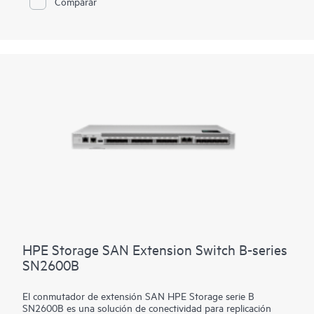
Comparar
cargas de trabajo y las operaciones fiables, lo que lo hace ideal
para impulsar y escalar cargas de trabajo para tareas cruciales
y de IA empresariales.
Proporciona una base de alto rendimiento para centros de
datos empresariales con implementaciones de nubes híbridas y
privadas y entornos altamente virtualizados. El portfolio HPE
Storage SAN Director Switch contiene los directores SN8800B
y SN8700B. El HPE Storage SAN Director Switch se ofrece en
chasis de 8 y 4 ranuras.
HPE Storage SAN Extension Switch B-series
SN2600B
El conmutador de extensión SAN HPE Storage serie B
SN2600B es una solución de conectividad para replicación