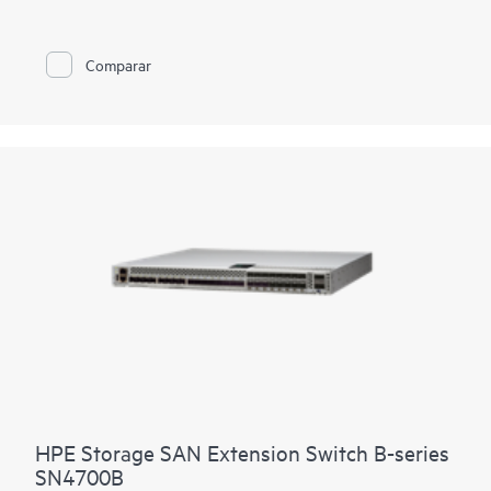
las herramientas para optimizar el almacenamiento NVMe y
automatizar las tareas de gestión SAN. Proporciona
conectividad SAN de 32 Gb con hasta 4 Tbps de ancho de
Comparar
banda total del sistema para la consolidación del centro de
datos, capaz de admitir las cargas de trabajo all-flash más
exigentes. Las nuevas funciones de automatización permiten a
los recursos DevOps automatizar las operaciones para
incrementar la productividad mediante una automatización
abierta y sencilla a través de las API abiertas y del motor de
automatización Ansible. El conmutador HPE Storage Fibre
Channel serie B SN6650B permite una nueva visión de las
estructuras de almacenamiento NVMe gracias a una moderna
visibilidad del tráfico E/S y a la granularidad a nivel VM para
validar y ajustar el rendimiento para una mejor eficiencia.
HPE Storage SAN Extension Switch B-series
SN4700B