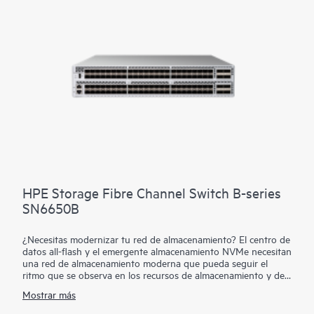
siempre operativos. Puede escalar de 24 a 64 puertos, todo
ello en un eficiente paquete 1U. Además, un proceso de
implementación simplificado y una interfaz de usuario de
señalar y activar, hacen que el conmutador HPE Storage Fibre
Channel serie B SN6700B sea fácil de usar.
HPE Storage Fibre Channel Switch B-series
SN6650B
¿Necesitas modernizar tu red de almacenamiento? El centro de
datos all-flash y el emergente almacenamiento NVMe necesitan
una red de almacenamiento moderna que pueda seguir el
ritmo que se observa en los recursos de almacenamiento y de
computación. El conmutador HPE Storage Fibre Channel serie
Mostrar más
B SN6650B es un bloque con una gran densidad de puertos
gracias a sus 128 puertos de canal de fibra que proporciona