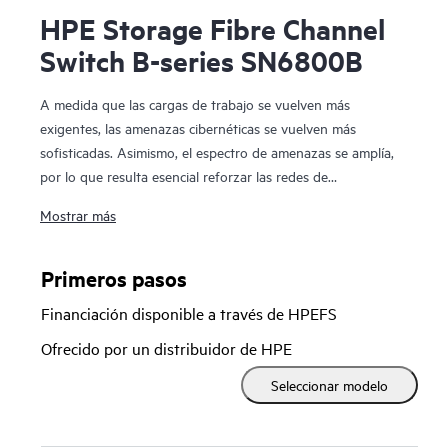
HPE Storage Fibre Channel
Switch B-series SN6800B
A medida que las cargas de trabajo se vuelven más
exigentes, las amenazas cibernéticas se vuelven más
sofisticadas. Asimismo, el espectro de amenazas se amplía,
por lo que resulta esencial reforzar las redes de
almacenamiento contra los riesgos ocultos. La red debe
Mostrar más
ofrecer un rendimiento óptimo y funcionar
de forma autónoma, agilizar la gestión y proteger los datos
críticos. HPE Storage Fibre Channel Switch B-series
Primeros pasos
SN6800B con tecnología Gen8 ofrece el rendimiento, la
Financiación disponible a través de HPEFS
automatización y la seguridad necesarios para habilitar estas
capacidades.
Ofrecido por un distribuidor de HPE
Seleccionar modelo