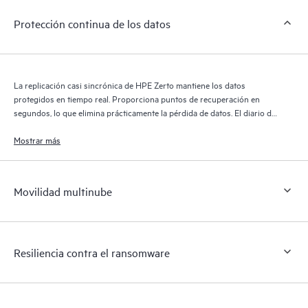
Protección continua de los datos
La replicación casi sincrónica de HPE Zerto mantiene los datos
protegidos en tiempo real. Proporciona puntos de recuperación en
segundos, lo que elimina prácticamente la pérdida de datos. El diario de
recuperación de HPE Zerto conserva miles de puntos de recuperación
durante 30 días, lo que proporciona una recuperación granular y
Mostrar más
flexible.
Movilidad multinube
Resiliencia contra el ransomware