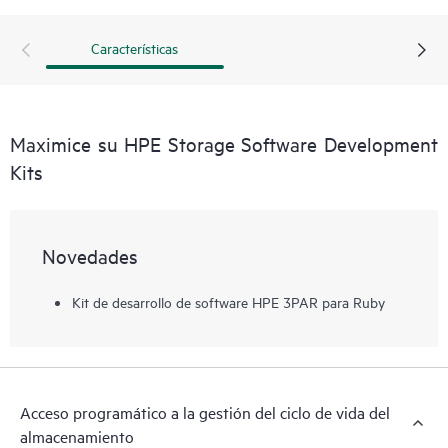
proporcionan a los desarrolladores y a los administradores
funciones fáciles de usar en los lenguajes de programación
Características
nativos y reducen significativamente la cantidad de
codificación necesaria para automatizar tareas simples y
complejas de gestión de almacenamiento. La gestión de
almacenamiento puede ahora ser optimizada al reducir el
Maximice su HPE Storage Software Development
aprovisionamiento y la supervisión manuales del
Kits
almacenamiento, además de recudir los errores humanos
que pueden producirse de las operaciones manuales.
Novedades
Kit de desarrollo de software HPE 3PAR para Ruby
Acceso programático a la gestión del ciclo de vida del
almacenamiento