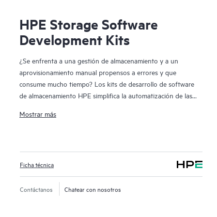
HPE Storage Software
Development Kits
¿Se enfrenta a una gestión de almacenamiento y a un
aprovisionamiento manual propensos a errores y que
consume mucho tiempo? Los kits de desarrollo de software
de almacenamiento HPE simplifica la automatización de las
tareas de gestión de almacenamiento HPE 3PAR, incluidas
Mostrar más
el aprovisionamiento, la supervisión, la elaboración de
informes métricos desde las herramientas de gestión de
configuración y de lenguajes de programación como Python
y Ruby. Para tener una nube pública la agilidad y la
Ficha técnica
automatización de las tareas de infraestructura son
imprescindibles. El aprovisionamiento manual y la gestión de
las matrices de almacenamiento pueden ser complejos,
Contáctanos
Chatear con nosotros
requerir mucho tiempo y ser propensos a errores. Los kits
de desarrollo de software de almacenamiento HPE