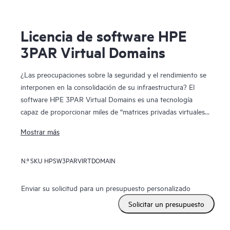
Licencia de software HPE
3PAR Virtual Domains
¿Las preocupaciones sobre la seguridad y el rendimiento se
interponen en la consolidación de su infraestructura? El
software HPE 3PAR Virtual Domains es una tecnología
capaz de proporcionar miles de “matrices privadas virtuales”
seguras en un único sistema de almacenamiento HPE 3PAR
Mostrar más
Storage extremadamente escalable. Proporcionando una
segregación administrativa segura de los usuarios, los hosts
N.º SKU
HPSW3PARVIRTDOMAIN
y los datos de las aplicaciones, Virtual Domains permite a los
proveedores de alojamiento prestar servicios de matriz
privada virtual y a las organizaciones de TI empresariales
Enviar su solicitud para un presupuesto personalizado
proporcionar un almacenamiento de “autoservicio” que sea
Solicitar un presupuesto
seguro y capaz de ofrecer niveles de servicio de alta calidad.
A través de la consolidación en un sistema de