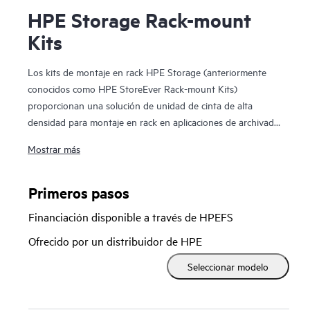
HPE Storage Rack-mount
Kits
Los kits de montaje en rack HPE Storage (anteriormente
conocidos como HPE StoreEver Rack-mount Kits)
proporcionan una solución de unidad de cinta de alta
densidad para montaje en rack en aplicaciones de archivado
y copia de seguridad SAS en un kit de montaje en rack 1U.
Mostrar más
El kit de montaje en rack HPE StoreEver 1U admite hasta
dos unidades de cinta internas SAS de media altura con un
máximo de 90 TB de capacidad (con compresión 2,5:1) al
Primeros pasos
utilizar dos unidades HPE StoreEver LTO-9 Ultrium 45000.
Financiación disponible a través de HPEFS
Ofrecido por un distribuidor de HPE
Seleccionar modelo