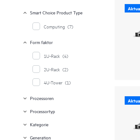
Aktual
Smart Choice Product Type
Computing
(7)
Form faktor
1U-Rack
(4)
2U-Rack
(2)
4U-Tower
(1)
Prozessoren
Aktual
Processortyp
Kategorie
Generation