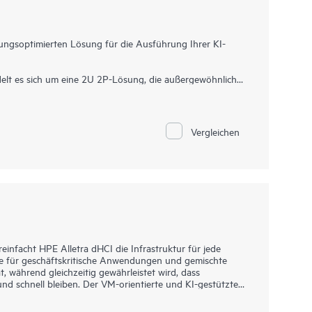
gungsoptimierten Lösung für die Ausführung Ihrer KI-
lt es sich um eine 2U 2P-Lösung, die außergewöhnliche
ndigkeits-Datenübertragungsrate und eine Speichertiefe
f den AMD EPYC™ Prozessoren der 9004 und 9005 Serie
n, erhöhter Speicherbandbreite und Kapazität,
ertem GPU-Support und EDSFF Datenspeicher, ist der
Vergleichen
rragende beschleunigeroptimierte 2U 2P-Lösung.
on Root of Trust von HPE sind in die Firmware integriert
ür den AMD Secure Processor, um den sicheren Betrieb vor
e ausgezeichnete Wahl für Rechen- und Datenspeicher-
von Kernen sowie Speicher- und I/O-Skalierbarkeit
infacht HPE Alletra dHCI die Infrastruktur für jede
e für geschäftskritische Anwendungen und gemischte
t, während gleichzeitig gewährleistet wird, dass
 schnell bleiben. Der VM-orientierte und KI-gestützte
2
99 %
garantierte Datenverfügbarkeit sowie Latenzzeiten
al für anspruchsvolle Anwendungen und Workloads. Mit