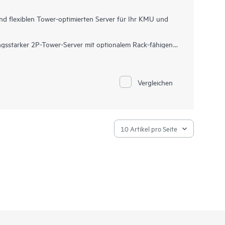
 für verbesserte Effizienz des Stromverbrauchs und
nd flexiblen Tower-optimierten Server für Ihr KMU und
ngsstarker 2P-Tower-Server mit optionalem Rack-fähigen
et außergewöhnliche Rechenleistung, Sicherheit,
1
oren der 4. und 5. Generation mit bis zu 64 Kernen
, bis zu
Vergleichen
 GPU-Unterstützung und EDSFF-Speicher erfüllt der HPE
tte anspruchsvoller Workloads.
r-Firmware und erzeugt einen Fingerabdruck für den
nd 5. Generation, dem genau entsprochen werden muss,
e ausgezeichnete Wahl für verschiedene Workloads wie
CRM. Mit diesem skalierbaren und anpassungsfähigen
und beschleunigen Ihr wachsendes Unternehmen.