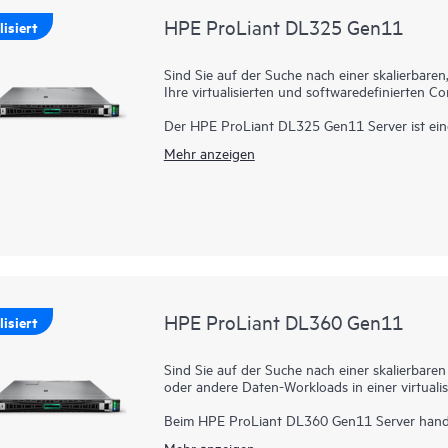
HPE ProLiant DL325 Gen11
isiert
Sind Sie auf der Suche nach einer skalierbare
Ihre virtualisierten und softwaredefinierten
Der HPE ProLiant DL325 Gen11 Server ist ein
außergewöhnliches Preis-Leistungs-Verhältnis 
Mehr anzeigen
Netzwerkbandbreite mit günstiger 1P-Wirtscha
Prozessoren der 9004 und 9005 Serie der 4. u
Speicherbandbreite (bis zu 3 TB), Hochgesch
sowie Unterstützung von bis zu zwei GPUs auf 
1P-Leistungslösung zu geringen Kosten für Ihre
verankert die Server-Firmware und erzeugt e
genau entsprochen werden muss, damit der Se
eine ausgezeichnete Wahl für virtualisierte W
Anwendungen am sicheren Edge, die einen Aus
Netzwerkbandbreite benötigen.
HPE ProLiant DL360 Gen11
isiert
Sind Sie auf der Suche nach einer skalierbare
oder andere Daten-Workloads in einer virtual
Beim HPE ProLiant DL360 Gen11 Server hande
außergewöhnliche Rechenleistung, eine verbe
Mehr anzeigen