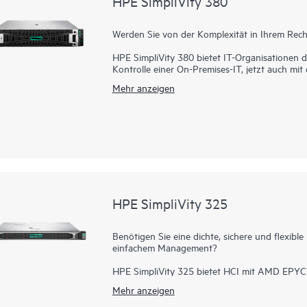
HPE SimpliVity 380
vorangebracht.
Werden Sie von der Komplexität in Ihrem Re
HPE SimpliVity 380 bietet IT-Organisationen di
Kontrolle einer On-Premises-IT, jetzt auch mit
Business Edition
. Basierend auf der bewährte
Mehr anzeigen
hyperkonvergente 2U-Lösung kombiniert Reche
skalierbaren Block und vereinfacht so die IT er
HPE SimpliVity ist auf Effizienz und Ausfallsic
an Funktionen der Enterprise-Klasse, die eine 
Leistung für virtuelle Workloads ermöglichen 
Komplexität herkömmlicher Infrastrukturen.
HPE SimpliVity unterstützt jetzt HPE Morph
VMware und bietet flexible Hypervisor-Auswahl
HPE SimpliVity 325
Geschäftsanforderungen.
Benötigen Sie eine dichte, sichere und flexibl
einfachem Management?
HPE SimpliVity 325 bietet HCI mit AMD EPYC™ 
Single-CPU und All-Flash – ideal für Remote- 
Mehr anzeigen
skalierbar und bietet die vollständige HPE Simp
Schutz, VM-zentriertes Management und Integr