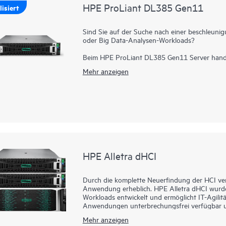
vorangebracht.
HPE ProLiant DL385 Gen11
isiert
Sind Sie auf der Suche nach einer beschleuni
oder Big Data-Analysen-Workloads?
Beim HPE ProLiant DL385 Gen11 Server hande
Rechenleistung, eine verbesserte Hochgeschwi
Mehr anzeigen
mit 2P Rechenleistung bietet. Basierend au
der 4. und 5. Generation mit bis zu 160 Kerne
Hochgeschwindigkeits-PCIe Gen5 I/O, verbess
HPE ProLiant DL385 Gen11 Server eine hervo
Erweiterte Sicherheitsfunktionen mit dem Silic
und erstellen einen digitalen Fingerabdruck f
dem Bootvorgang zu bestätigen.
Der HPE ProLiant DL385 Gen11 Server ist ein
HPE Alletra dHCI
intensive Workloads, die eine erhöhte Anzahl 
erfordern.
Durch die komplette Neuerfindung der HCI vere
Anwendung erheblich. HPE Alletra dHCI wurd
Workloads entwickelt und ermöglicht IT-Agilitä
Anwendungen unterbrechungsfrei verfügbar und
Betrieb sorgt für Mühelosigkeit und die 99,99
Mehr anzeigen
von unter einer Millisekunde eignen sich ide