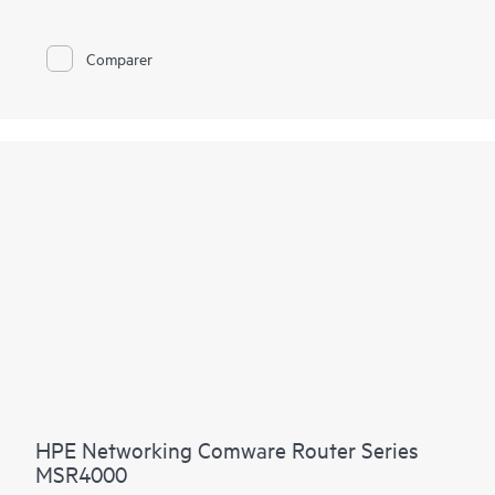
une flexibilité de déploiement, avec le provisionnement sans
intervention et des options WAN avec la connectivité LTE.
Comparer
Outre la connectivité Comware v7 et fibre, le routeur MSR95x
offre des performances et des services avancés disponibles sur
des routeurs modulaires (IPS et chiffrage de haut niveau,
notamment), le tout dans un format de port fixe.
HPE Networking Comware Router Series
MSR4000