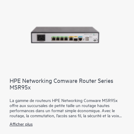
HPE Networking Comware Router Series
MSR95x
La gamme de routeurs HPE Networking Comware MSR95x
offre aux succursales de petite taille un routage hautes
performances dans un format simple économique. Avec le
routage, la commutation, l’accès sans fil, la sécurité et la voix
intégrés sans licence supplémentaire, vous pouvez renforcer
Afficher plus
votre prestation de service tout en simplifiant la gestion de
votre réseau étendu d’entreprise (WAN). Cette gamme offre