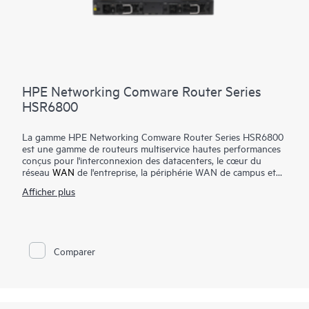
HPE Networking Comware Router Series
HSR6800
La gamme HPE Networking Comware Router Series HSR6800
est une gamme de routeurs multiservice hautes performances
conçus pour l'interconnexion des datacenters, le cœur du
réseau
WAN
de l'entreprise, la périphérie WAN de campus et
les services d'agrégation WAN haut débit. Ils exécutent le
Afficher plus
système d'exploitation Comware et comprend une architecture
matérielle de traitement de service distribuée avancée
multicœur qui évolue jusqu'à 420 Mpps de capacité de
transfert et jusqu'à 2 To/s de capacité de commutation.
Comparer
Le routeur fournit un routage robuste, la multidiffusion, les
liaisons MPLS (Multiprotocol Label Switching), IPv6, la
sécurité, la qualité de service, des fonctionnalités de haute
disponibilité de classe opérateur et des options d'interface 10
GbE et 1 GbE haute densité.