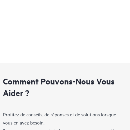
La gamme MSR3000 fournit une infrastructure réseau flexible
et agile qui vous permet de vous adapter rapidement à
l’évolution des besoins commerciaux tout en fournissant des
services simultanés intégrés sur une plateforme unique et
simple à gérer.
Comment Pouvons-Nous Vous
Aider ?
Profitez de conseils, de réponses et de solutions lorsque
vous en avez besoin.