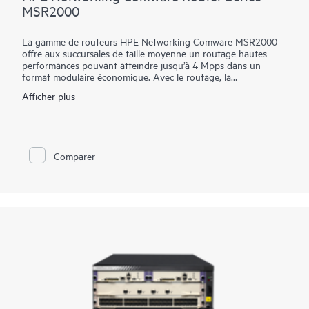
MSR2000
La gamme de routeurs HPE Networking Comware MSR2000
offre aux succursales de taille moyenne un routage hautes
performances pouvant atteindre jusqu’à 4 Mpps dans un
format modulaire économique. Avec le routage, la
commutation, la sécurité et le protocole SIP intégrés sans
Afficher plus
licence supplémentaire, vous renforcez la disponibilité des
services tout en simplifiant la gestion de votre WAN
d’entreprise.
Avec sa conception modulaire pratique idéale pour les
Comparer
succursales de taille moyenne, la gamme de routeurs HPE
Networking Comware MSR2000 offre un choix d’options de
connectivité pour des standards ouverts flexibles, une
pérennisation et des dépenses d’investissement et
d’exploitation inférieures.