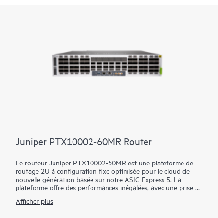
Juniper PTX10002-60MR Router
Le routeur Juniper PTX10002-60MR est une plateforme de
routage 2U à configuration fixe optimisée pour le cloud de
nouvelle génération basée sur notre ASIC Express 5. La
plateforme offre des performances inégalées, avec une prise en
charge ZR/ZR+ sur des réseaux denses de 100GbE, 400GbE et
Afficher plus
800GbE pour une évolutivité robuste dans une myriade de cas
d’utilisation de réseau WAN et de datacenter. Avec une