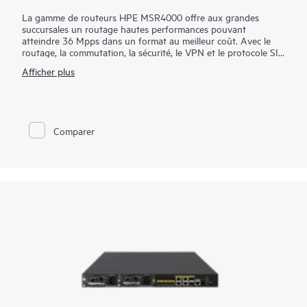
La gamme de routeurs HPE MSR4000 offre aux grandes
succursales un routage hautes performances pouvant
atteindre 36 Mpps dans un format au meilleur coût. Avec le
routage, la commutation, la sécurité, le VPN et le protocole SIP
intégrés sans licence supplémentaire, vous pouvez renforcer
Afficher plus
votre prestation de service tout en simplifiant la gestion de
votre WAN d'entreprise. Avec le module Open Application
Platform, la gamme de routeurs MSR4000 offre un large
éventail d'applications virtualisées. Grâce à son architecture
modulaire distribuée et à sa grande fiabilité, la résilience des
Comparer
grandes succursales est également renforcée.