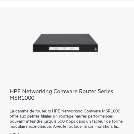
PTX10002-36CD offre des options de licence flexibles qui
vous permettent d’optimiser les coûts en fonction de la
trajectoire de croissance de votre réseau. La plateforme facilite
un chemin de migration transparent de 400GbE à 800GbE
sans nécessiter de mises à jour matérielles ou logicielles. Il
prend en charge une variété de cas d’utilisation critiques du
WAN et du datacenter, y compris le cœur, l’appairage,
l’interconnexion du datacenter, la périphérie du datacenter,
l’agrégation métropolitaine et les réseaux de datacenter IA.
HPE Networking Comware Router Series
MSR1000
La gamme de routeurs HPE Networking Comware MSR1000
offre aux petites filiales un routage hautes performances
pouvant atteindre jusqu’à 500 Kpps dans un facteur de forme
modulaire économique. Avec le routage, la commutation, la
sécurité et le protocole SIP intégrés sans licence