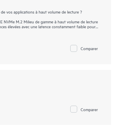
 de vos applications à haut volume de lecture ?
HPE NVMe M.2 Milieu de gamme à haut volume de lecture
nces élevées avec une latence constamment faible pour
isques durs électroniques offrent des temps de chargement
 travail exigeantes d'aujourd'hui. En raison de la
légères et plus à même de résister au mouvement et aux
ues consomment moins d'énergie, ce qui permet aux
Comparer
ues SSD utilisent des
t des données persistantes sur une mémoire flash à semi-
 fichiers sont également plus rapides.
Comparer