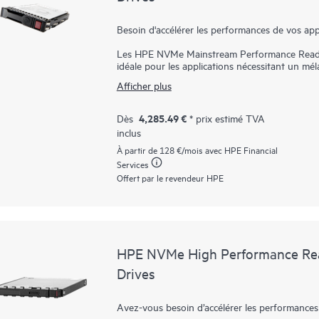
Besoin d'accélérer les performances de vos app
Les HPE NVMe Mainstream Performance Read Int
idéale pour les applications nécessitant un mél
latence et à endurance élevée à un prix con
Afficher plus
avec les applications par le biais du bus PCIe p
Les baies SSD HPE NVMe Performance milieu d
4,285.49 €
Dès
* prix estimé TVA
disques de datacenter avancés, personnalisés 
inclus
dans une conception rentable. Comme solution
pour utiliser la bande passante élevée des bus
À partir de
128 €
/mois avec HPE Financial
travail telles que la mémoire cache en lecture,
Services
d'excellents rapports d'IOPS par watt et de co
Offert par le revendeur HPE
HPE NVMe High Performance Read
Drives
Avez-vous besoin d’accélérer les performances