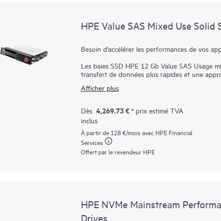
HPE Value SAS Mixed Use Solid S
Besoin d'accélérer les performances de vos app
Les baies SSD HPE 12 Gb Value SAS Usage mix
transfert de données plus rapides et une appr
SATA. Les baies SSD HPE Value SAS Usage mixt
Afficher plus
abordable pour les applications nécessitant un
idéales pour les bases de données, les applicati
virtualisation.
4,269.73 €
Dès
* prix estimé TVA
inclus
Les baies SSD HPE 12 Gb Value SAS Usage mixt
manière bidirectionnelle), offrant une plus gr
À partir de
128 €
/mois avec HPE Financial
d'étranglement deux fois plus rapidement que
Services
12 Gb Value SAS Usage mixte sont une version 
Offert par le revendeur HPE
offrent des performances légèrement réduites 
SATA d'entreprise.
Les baies SSD HPE Value SAS sont présentées 
fournisseurs, qui offre aux clients le délai de
disponibles à un tarif préférentiel.
HPE NVMe Mainstream Performance
Drives