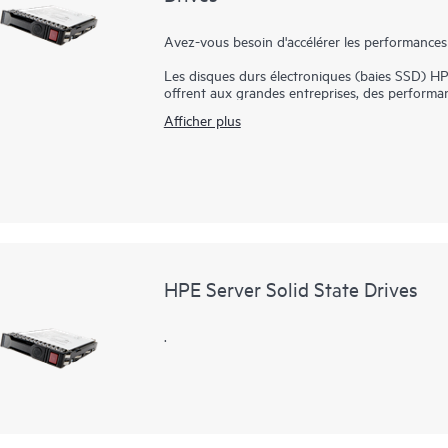
Avez-vous besoin d'accélérer les performances
Les disques durs électroniques (baies SSD) 
offrent aux grandes entreprises, des performa
des résultats commerciaux plus rapides. Les d
Afficher plus
plus rapides pour les applications et charges de
technologie utilisée, les baies SSD sont plus 
chutes. En outre, les disques durs électroniq
ordinateurs de fonctionner à une température plus basse. Étant donné que les disq
supports de stockage non volatils qui stocken
conducteurs, les vitesses de copie / écriture de
HPE Server Solid State Drives
.