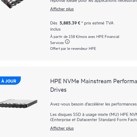
faible latence et d’endurance élevée au just
Afficher plus
les applications par le biais du bus PCIe pour a
Les baies SSD HPE NVMe Haute performance à 
5,885.39 €
Dès
* prix estimé TVA
données haute performance depuis le stockage,
inclus
SATA. Elles sont conçues pour utiliser le haut
charges de travail à haut volume de lecture, n
À partir de
158 €
/mois avec HPE Financial
démarrage/basculement.
Services
Offert par le revendeur HPE
HPE NVMe Mainstream Performan
 À JOUR
Drives
Avez-vous besoin d’accélérer les performances
Les disques SSD à usage mixte (MU) HPE NV
(Enterprise et Datacenter Standard Form Facto
E/S élevées qui nécessitent une performance équ
Afficher plus
haut niveau de performance et d’endurance a
NVMe communiquent directement avec les appli