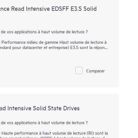
ce Read Intensive EDSFF E3.S Solid
 de vos applications à haut volume de lecture ?
 Performance milieu de gamme Haut volume de lecture à
dard pour datacenter et entreprise) E3.S sont la réponse
ombinaison robuste d’IOPS à haut volume de lecture, à
ix convaincant. Les baies SSD NVMe communiquent
du bus PCIe pour accélérer la bande passante I/O et réduire
Comparer
gamme EDSFF E3.S remplace la traditionnelle baie SSD
n charge une densité supérieure de disques NVMe. Elles
rmance à des vitesses supérieures à celles des baies SSD
 bande passante élevée des bus PCIe Gen5 dans certains
ume de lecture, notamment le cache en lecture, les
 Intensive Solid State Drives
 de vos applications à haut volume de lecture ?
Haute performance à haut volume de lecture (RI) sont la
ant un savant mélange d’IOPS à haut volume de lecture, de