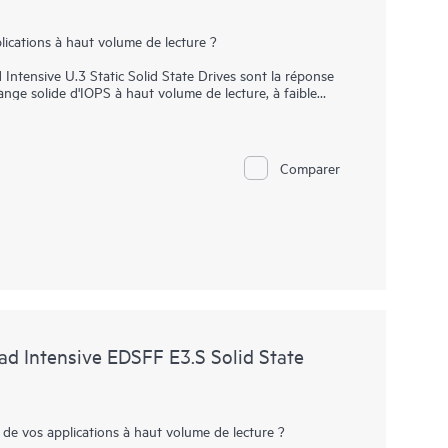
lications à haut volume de lecture ?
ensive U.3 Static Solid State Drives sont la réponse
ange solide d'IOPS à haut volume de lecture, à faible
vaincant. Les baies SSD NVMe communiquent directement
our accélérer la bande passante d'I/O et réduire la latence.
e gamme à haut volume de lecture constituent des
Comparer
pour offrir une performance et une endurance accrues
 de mise à niveau des baies SSD SATA, elles sont conçues
 PCIe Gen4 dans certains serveurs pour les charges de
 les médias sociaux et le stockage de masse, qui nécessitent
ûts par IOPS.
 Intensive EDSFF E3.S Solid State
 de vos applications à haut volume de lecture ?