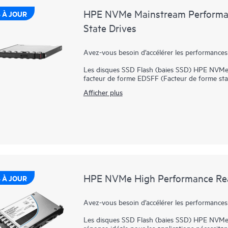
HPE NVMe Mainstream Performan
 À JOUR
State Drives
Avez-vous besoin d’accélérer les performances
Les disques SSD Flash (baies SSD) HPE NVMe
facteur de forme EDSFF (Facteur de forme stan
idéale pour les applications nécessitant une c
Afficher plus
faible latence et à endurance élevée à un pr
directement avec les applications par le biais 
la latence.
La baie SSD HPE NVMe Performance milieu de 
petit format de 2,5 pouces, tout en prenant e
offrent des transferts de données hautes perfo
SAS ou SATA. Elle est conçue pour utiliser la
serveurs pour les charges de travail à haut vol
serveurs Web et le démarrage/basculement.
HPE NVMe High Performance Read
 À JOUR
Avez-vous besoin d’accélérer les performances
Les disques SSD Flash (baies SSD) HPE NVMe 
réponse idéale pour les applications nécessit