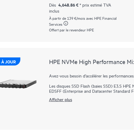
d’E/S et réduire la latence.
4,648.86 €
Dès
* prix estimé TVA
inclus
Les baies SSD HPE NVMe Performance de mili
constituent des disques de datacenter avancés
À partir de
139 €
/mois avec HPE Financial
endurance accrues dans une conception rentabl
Services
élevée des bus PCIe Gen5 dans certains serveur
Offert par le revendeur HPE
nécessitent d’excellents rapports d’IOPS par w
SSD SATA.
HPE NVMe High Performance Mixe
 À JOUR
Avez-vous besoin d’accélérer les performances
Les disques SSD Flash (baies SSD) E3.S HPE
EDSFF (Enterprise and Datacenter Standard Fo
à E/S élevées qui nécessitent une performance é
Afficher plus
un haut niveau de performance et d’enduranc
NVMe Haute performance à usage mixte communi
bus PCIe Gen5 pour augmenter la bande passant
Les baies SSD HPE NVMe Haute performance U
baie SSD petit format de 2,5 pouces, tout en 
NVMe. Elles offrent des transferts de données 