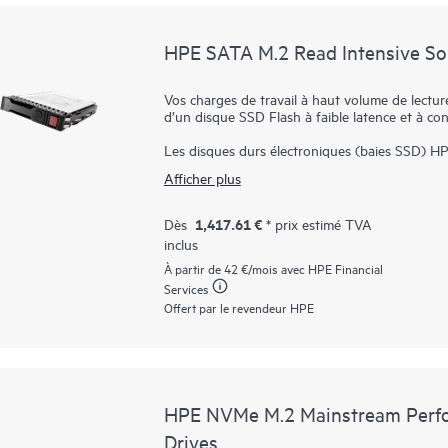
stockage, qui sont considérablement plus rapi
la bande passante élevée de PCIe Gen5 dans ce
telles que l’analyse Big Data, le HPC et la virtua
HPE SATA M.2 Read Intensive Sol
Vos charges de travail à haut volume de lectu
d’un disque SSD Flash à faible latence et à co
Les disques durs électroniques (baies SSD) HP
fonctionnalités et des performances haut de g
Afficher plus
niveau élevé de lectures, telles que le démarra
Les baies SSD Hewlett Packard Enterprise s’app
qualification dans divers environnements, certif
1,417.61 €
Dès
* prix estimé TVA
microprogramme à signature numérique HPE em
inclus
vérifiant que le microprogramme des disques 
à haut volume de lecture offrent des entrées/s
À partir de
42 €
/mois avec HPE Financial
performances de votre datacenter, vous offran
Services
latence. Avec la réduction de la consommation 
Offert par le revendeur HPE
aux supports rotatifs, et réduit les coûts de r
HPE NVMe M.2 Mainstream Perfor
Drives