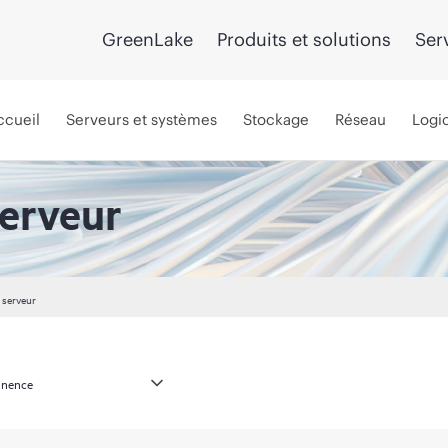
GreenLake
Produits et solutions
Ser
ccueil
Serveurs et systèmes
Stockage
Réseau
Logic
erveur
 serveur