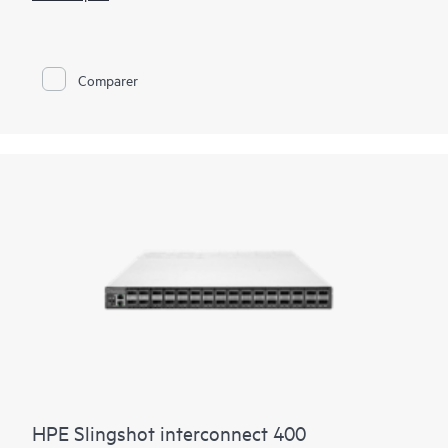
passante élevée et une faible latence pour les applications
HPC, ML et analytiques en regroupant les exigences
spécifiques des fabrics optimisées pour HPC avec
l’omniprésence d’Ethernet. Cette infrastructure convergée offre
Comparer
des performances élevées sur les codes de simulation HPC et
les applications IP natives, avec un accès efficace et évolutif
aux sources de données.
Grâce au silicium spécialisé de Cray, HPE Slingshot offre des
performances homogènes et une faible latence sous charge et
à grande échelle. Cela vous prépare à servir efficacement des
utilisateurs de plus en plus divers en tirant parti de vos
ressources HPC, sans surprovisionnement de la bande
passante ni déploiement de systèmes multiples pour éviter la
congestion sur vos workloads les plus exigeants.
HPE Slingshot interconnect 400