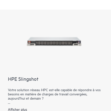
HPE Slingshot
Votre solution réseau HPC est-elle capable de répondre à vos
besoins en matière de charges de travail convergées,
aujourd’hui et demain ?
HPE Slingshot fournit une interconnexion moderne et haute
Afficher plus
performance pour les clusters HPC et IA, qui offre une bande