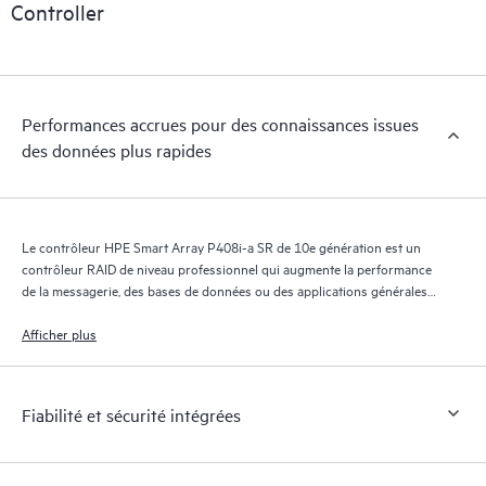
Controller
Performances accrues pour des connaissances issues
des données plus rapides
Le contrôleur HPE Smart Array P408i-a SR de 10e génération est un
contrôleur RAID de niveau professionnel qui augmente la performance
de la messagerie, des bases de données ou des applications générales
du serveur et fournit une connectivité SAS de 12 Gbit/s sur les serveurs
HPE ProLiant de 10e génération lorsqu'ils sont connectés à des
Afficher plus
périphériques de stockage interne de 12 Gbit/s.
Fiabilité et sécurité intégrées