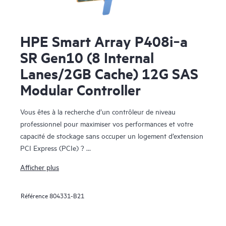
HPE Smart Array P408i‑a
SR Gen10 (8 Internal
Lanes/2GB Cache) 12G SAS
Modular Controller
Vous êtes à la recherche d’un contrôleur de niveau
professionnel pour maximiser vos performances et votre
capacité de stockage sans occuper un logement d’extension
PCI Express (PCIe) ?
Afficher plus
Le contrôleur HPE Smart Array P408i-a SR de 10e
génération, qui prend en charge SAS 12 Gbit/s et PCIe 3.0,
Référence
804331-B21
assure une performance de stockage de niveau
professionnel, une fiabilité, une sécurité et une efficacité
nécessaires pour répondre à l’évolution de vos besoins en