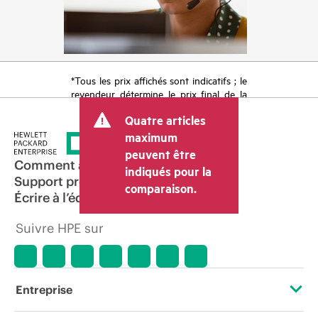
*Tous les prix affichés sont indicatifs ; le
revendeur détermine le prix final de la
transaction et peut inclure d’autres frais
Quatre articles
tels que la TVA ou les taxes sur la vente
et les frais d’expédition. Le prix de la
maximum
transaction déterminé par le revendeur
peuvent être
peut varier par rapport à d’autres
Comment acheter
indiqués pour la
revendeurs et au prix indicatif affiché.
Support produit
comparaison.
Les prix indicatifs peuvent inclure des
Écrire à l’équipe commerciale
offres promotionnelles limitées dans le
temps. HPE se réserve le droit d’ajuster
Suivre HPE sur
les prix à tout moment pour diverses
raisons, notamment, mais sans s’y limiter,
l’évolution des conditions du marché,
l’arrêt d’un produit, la disponibilité
restreinte d’un produit, la fin d’une
Entreprise
période de promotion et des erreurs
dans les publicités.