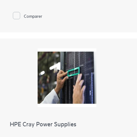
Les boîtiers HPE BladeSystem c7000 prennent en charge
jusqu’à six blocs d’alimentation Platinum (94%) et le châssis
HPE Synergy 12000 prend en charge jusqu’à six blocs
Comparer
d’alimentation Titanium (96%), offrant des solutions
1
d’alimentation à haut rendement.
Les blocs d’alimentation
HPE Performance offrent la flexibilité nécessaire pour
fonctionner dans une
infrastructure d’alimentation de
datacenter
différente avec plusieurs tensions d’entrée
d’alimentation CA/CC. Chaque option d’alimentation prend en
charge l’installation et le retrait à chaud, offrant un accès
rapide à vos alimentations. La prise en charge de HPE Power
Discovery Services est disponible et vous permet de
cartographier la topologie d’alimentation à l’intérieur de votre
rack, accélérant le temps de mise en œuvre et réduisant
considérablement le risque d’erreurs humaines susceptibles de
provoquer des pannes de courant.
HPE Cray Power Supplies