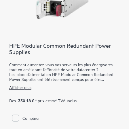
HPE Modular Common Redundant Power
Supplies
Comment alimentez-vous vos serveurs les plus énergivores
tout en améliorant l’efficacité de votre datacenter ?
Les blocs d’alimentation HPE Modular Common Redundant
Power Supplies ont été récemment conçus pour être
conformes aux normes Open Compute Project (OCP),
Afficher plus
intégrant de nouveaux formats ainsi qu’une maintenance et
une gestion améliorées. Ils sont certifiés Platinum et Titanium,
1
offrant jusqu’à 96 % d’efficacité
à 3 200 W ; ils permettent aux
330.18 €
Dès
* prix estimé TVA inclus
utilisateurs de dimensionner correctement les alimentations
pour leurs configurations de serveur précises.
Les blocs d’alimentation HPE Modular Common Redundant
Comparer
Power Supplies sont compatibles avec les serveurs HPE
ProLiant Compute DL320 Gen12, HPE ProLiant Compute
DL325 Gen12, HPE ProLiant Compute DL340 Gen12, HPE