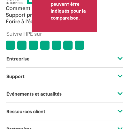
peuvent être
Comment acheter
indiqués pour la
Support produit
comparaison.
Écrire à l’équipe commerciale
Suivre HPE sur
Entreprise
À propos de HPE
Support
Accessibilité
Services d’assistance opérationnelle (OSS)
Événements et actualités
Carrières
Retour et recyclage de produits
Événements
Ressources client
Responsabilité d’entreprise
Support produit
HPE Discover
Nous contacter
HPE Labs