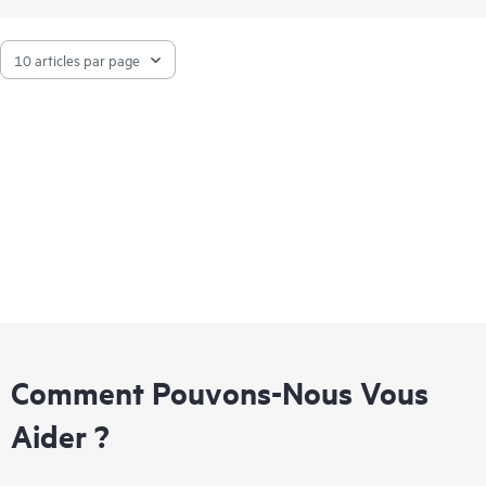
ProLiant Compute DL345 Gen12, HPE ProLiant Compute
DL380a Gen12, HPE ProLiant Compute DL580 Gen12, HPE
Alletra Storage 4000 et HPE ProLiant Compute XD230.
Comment Pouvons-Nous Vous
Aider ?