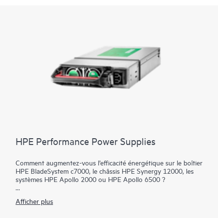
HPE Performance Power Supplies
Comment augmentez-vous l’efficacité énergétique sur le boîtier
HPE BladeSystem c7000, le châssis HPE Synergy 12000, les
systèmes HPE Apollo 2000 ou HPE Apollo 6500 ?
Les blocs d’alimentation HPE Performance fournissent des
Afficher plus
options d’alimentation certifiées 80 PLUS hautement efficaces
et flexibles spécialement conçues pour les boîtiers lame HPE.