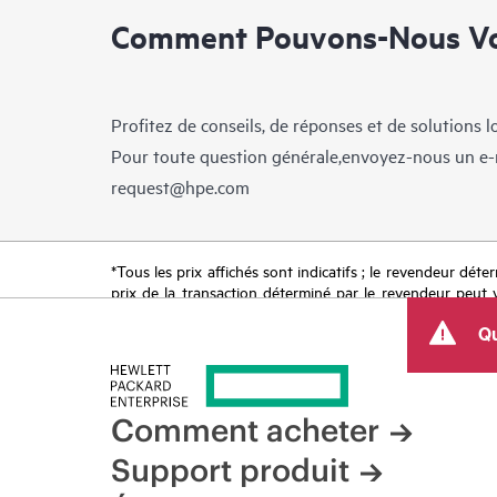
Comment Pouvons-Nous Vo
Profitez de conseils, de réponses et de solutions 
Pour toute question générale,envoyez-nous un e-
request@hpe.com
*Tous les prix affichés sont indicatifs ; le revendeur déter
prix de la transaction déterminé par le revendeur peut va
limitées dans le temps. HPE se réserve le droit d’ajuster
Qu
produit, la disponibilité restreinte d’un produit, la fin d
Comment acheter
Support produit