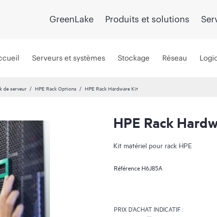
GreenLake
Produits et solutions
Ser
ccueil
Serveurs et systèmes
Stockage
Réseau
Logic
k de serveur
HPE Rack Options
HPE Rack Hardware Kit
HPE Rack Hardw
Kit matériel pour rack HPE
Référence
H6J85A
PRIX D’ACHAT INDICATIF :