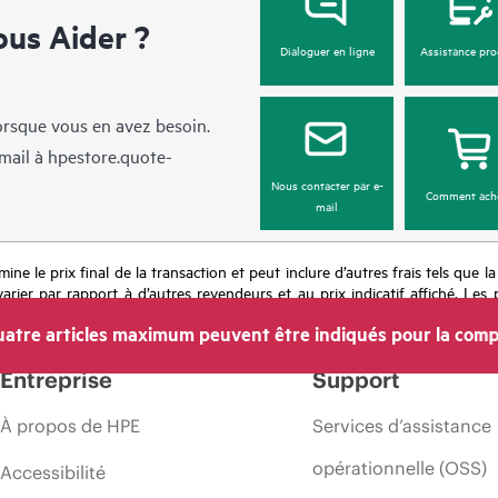
us Aider ?
Dialoguer en ligne
Assistance pro
lorsque vous en avez besoin.
mail à
hpestore.quote-
Nous contacter par e-
Comment ach
mail
mine le prix final de la transaction et peut inclure d’autres frais tels que l
rier par rapport à d’autres revendeurs et au prix indicatif affiché. Les 
 les prix à tout moment pour diverses raisons, notamment, mais sans s’y l
atre articles maximum peuvent être indiqués pour la comp
’une période de promotion et des erreurs dans les publicités.
Entreprise
Support
À propos de HPE
Services d’assistance
opérationnelle (OSS)
Accessibilité