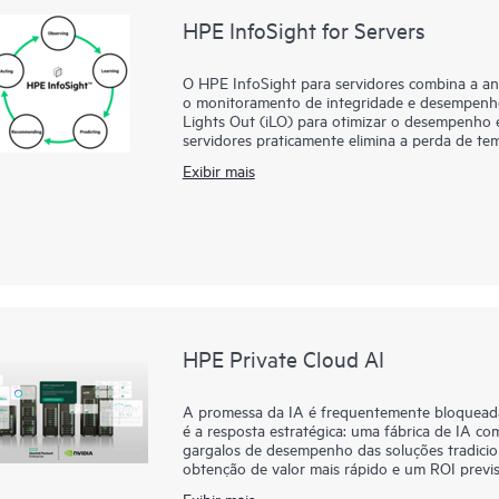
HPE InfoSight for Servers
O HPE InfoSight para servidores combina a an
o monitoramento de integridade e desempenh
Lights Out (iLO) para otimizar o desempenho 
servidores praticamente elimina a perda de t
gerenciar e dar suporte à infraestrutura. O AH
Exibir mais
fornecendo monitoramento proativo e contínu
sistema e dados de telemetria e diagnóstico d
servidores analisa os dados de telemetria do
instalada para apresentar recomendações de 
Amplifier Pack funciona como um agregador e 
HPE Private Cloud AI
A promessa da IA é frequentemente bloqueada 
é a resposta estratégica: uma fábrica de IA co
gargalos de desempenho das soluções tradicio
obtenção de valor mais rápido e um ROI previsí
Desenvolvida em conjunto com a NVIDIA®, nos
Exibir mais