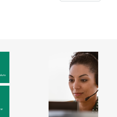
oduto
ar