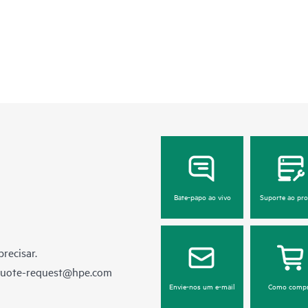
Bate-papo ao vivo
Suporte ao pr
recisar.
quote-request@hpe.com
Envie-nos um e-mail
Como compr