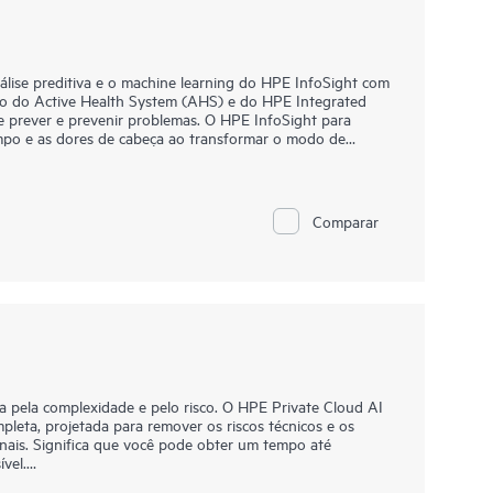
álise preditiva e o machine learning do HPE InfoSight com
o do Active Health System (AHS) e do HPE Integrated
e prever e prevenir problemas. O HPE InfoSight para
empo e as dores de cabeça ao transformar o modo de
S é como o "gravador de voo" para seu servidor,
o de integridade e gravando milhares de parâmetros do
e modo ininterrupto no servidor. O HPE InfoSight para
 AHS para obter insights dos comportamentos da base
Comparar
como resolver problemas e melhorar o desempenho. O iLO
transmissor no local do HPE InfoSight para servidores.
pela complexidade e pelo risco. O HPE Private Cloud AI
mpleta, projetada para remover os riscos técnicos e os
nais. Significa que você pode obter um tempo até
vel.
sa solução fornece a base para uma inovação de IA