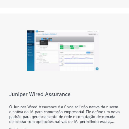
industrial (I-Temp) ou a ACX7332 de temperatura estendida
(E-Temp) e a memória endereçável de conteúdo ternário
externo (eTCAM) podem atender aos seus requisitos do Cloud
Metro hoje e no futuro.
O silício de próxima geração oferece 2,4 Tbps de taxa de
transferência, um conjunto abrangente de recursos, densidade
excepcional de 50GbE (32 portas em 3U) e segurança de
controle de acesso à mídia (MACsec) com suporte em todas as
velocidades de porta (1GbE a 400GbE). Combine esses
recursos fundamentais com uma escala excepcional e
configuração de porta altamente flexível, com construção
conforme o crescimento, e os operadores estão equipados
para evoluir os protocolos e recursos de rede em seu próprio
ritmo.
Juniper Wired Assurance
O Juniper Wired Assurance é a única solução nativa da nuvem
e nativa da IA para comutação empresarial. Ele define um novo
padrão para gerenciamento de rede e comutação de camada
de acesso com operações nativas de IA, permitindo escala,
agilidade, automação, visibilidade e experiências garantidas.