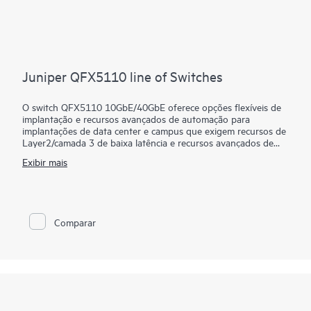
Juniper QFX5110 line of Switches
O switch QFX5110 10GbE/40GbE oferece opções flexíveis de
implantação e recursos avançados de automação para
implantações de data center e campus que exigem recursos de
Layer2/camada 3 de baixa latência e recursos avançados de
EVPN-VXLAN. Ele fornece componentes universais para
Exibir mais
arquiteturas padrão do setor, como malhas spine-and-leaf.
Gerencie sua implantação de data center QFX5110 com o
software Juniper Apstra pronto para uso, que automatiza
todo o ciclo de vida da rede para simplificar o projeto, a
implantação e as operações e fornece garantia de ciclo
Comparar
fechado. Implante e gerencie sua malha de campus a partir da
nuvem Juniper Mist para simplificar as operações e melhorar a
visibilidade