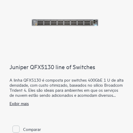
Juniper QFX5130 line of Switches
A linha QFX5130 é composta por switches 400GbE 1 U de alta
densidade, com custo otimizado, baseados no silício Broadcom
Trident 4. Eles são ideais para ambientes em que os serviços
de nuvem estão sendo adicionados e acomodam diversos
casos de uso de data center, malha de campus, interconexão
Exibir mais
de data center (DCI) e conexão de cluster para malha de
firewall.
Os switches QFX5130 são a escolha ideal para implantações
spine-and-leaf em ambientes empresariais, de provedor de
serviços e de provedor de nuvem. Eles são particularmente
Comparar
adequados para redes de expansão horizontal com aplicativos