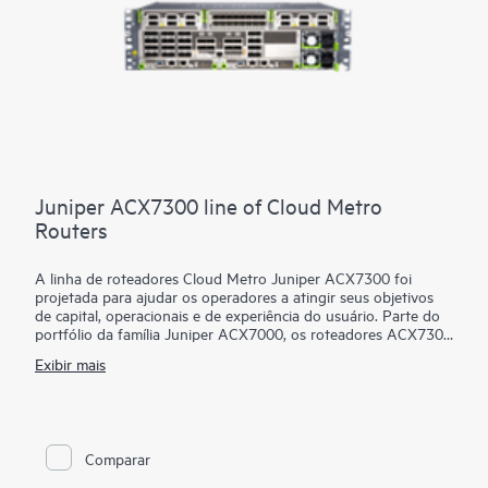
Juniper ACX7300 line of Cloud Metro
Routers
A linha de roteadores Cloud Metro Juniper ACX7300 foi
projetada para ajudar os operadores a atingir seus objetivos
de capital, operacionais e de experiência do usuário. Parte do
portfólio da família Juniper ACX7000, os roteadores ACX7300
são Juniper Cloud Metro prontos para 4G/5G, Internet das
Exibir mais
Coisas (IoT) e aplicativos baseados na nuvem. Eles foram
projetados para acesso e agregação metropolitana, grandes
empresas e casos de uso residencial que exigem plataformas
com classificação altamente flexíveis (1GbE a 400GbE),
compactas (29 cm de profundidade), 3U, multisserviço e
Comparar
multiambientais. Sejam suas demandas de rede dependentes
da temperatura ou de alta escala, o ACX7348 de temperatura