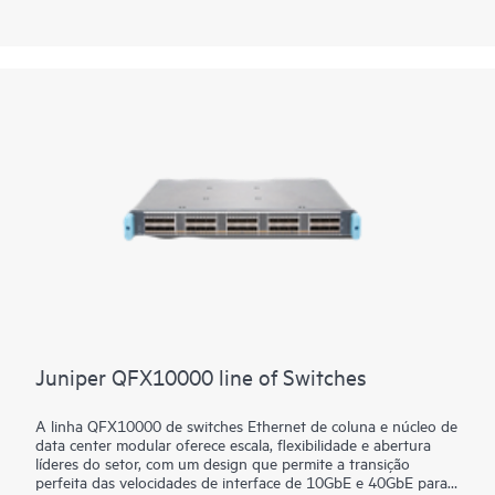
dependentes de tratamento de tráfego sofisticado, oferecendo
telemetria em banda e direcionamento de tráfego dinâmico.
Com versatilidade de implantação – desde a entrega de
serviços personalizados em redes de provedores até aplicativos
de IA e pesquisa científica – a plataforma oferece flexibilidade
pronta para o futuro para o investimento em rede de seu data
center.
Juniper QFX10000 line of Switches
A linha QFX10000 de switches Ethernet de coluna e núcleo de
data center modular oferece escala, flexibilidade e abertura
líderes do setor, com um design que permite a transição
perfeita das velocidades de interface de 10GbE e 40GbE para