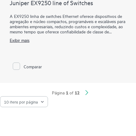
Juniper EX9250 line of Switches
A EX9250 linha de switches Ethernet oferece dispositivos de
agregação e núcleo compactos, programáveis e escaláveis para
ambientes empresariais, reduzindo custos e complexidade, ao
mesmo tempo que oferece confiabilidade de classe de
operadora.
Exibir mais
Os switches EX9250 capacitam as organizações a implantar um
núcleo empresarial evoluído, suportando aplicativos de
Camada 2 ou Camada 3 combinando tecnologias Ethernet
VPN (EVPN) e Virtual Extensible LAN (VXLAN). O uso dessas
Comparar
tecnologias abertas permite que as empresas criem uma rede
coerente e de ponta a ponta em locais geograficamente
dispersos, aproveitando políticas unificadas para segmentar o
tráfego.
1
12
Página
of