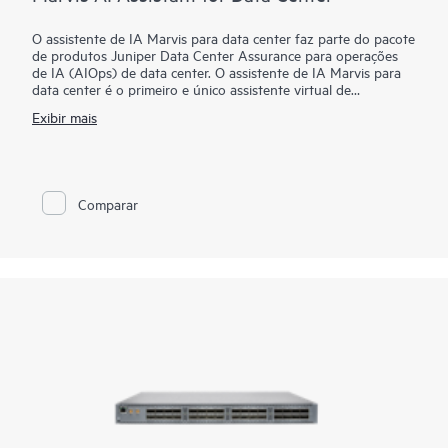
O assistente de IA Marvis para data center faz parte do pacote
de produtos Juniper Data Center Assurance para operações
de IA (AIOps) de data center. O assistente de IA Marvis para
data center é o primeiro e único assistente virtual de
conversação do setor para data centers, estendendo a
Exibir mais
visibilidade de ponta a ponta do assistente de IA Marvis de
redes de campus, filial e área ampla para o data center. Ele
funciona em conjunto com o Apstra Data Center Director para
fornecer ações proativas e prescritivas de data center para
acelerar a resolução de problemas. Os poderosos recursos de
Comparar
IA agente permitem que os operadores de rede concluam
muitas tarefas do dia a dia simplesmente conversando com
Marvis.