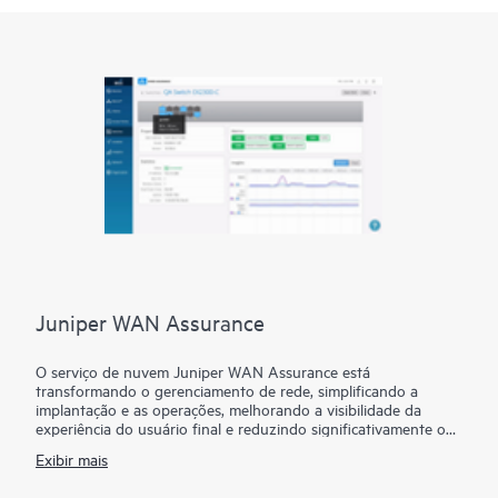
Juniper WAN Assurance
O serviço de nuvem Juniper WAN Assurance está
transformando o gerenciamento de rede, simplificando a
implantação e as operações, melhorando a visibilidade da
experiência do usuário final e reduzindo significativamente o
tempo médio até reparo (MTTR) da SD-WAN. Ao combinar
Exibir mais
dados e inteligência da Marvis AI, roteadores inteligentes de
sessão e firewalls série SRX, a Juniper oferece automação de