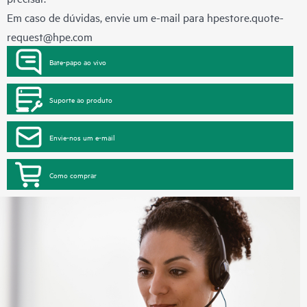
Em caso de dúvidas, envie um e-mail para
hpestore.quote-
request@hpe.com
Bate-papo ao vivo
Suporte ao produto
Envie-nos um e-mail
Como comprar