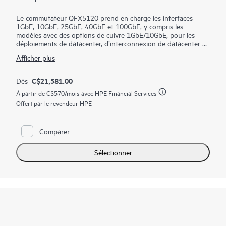
Le commutateur QFX5120 prend en charge les interfaces
1GbE, 10GbE, 25GbE, 40GbE et 100GbE, y compris les
modèles avec des options de cuivre 1GbE/10GbE, pour les
déploiements de datacenter, d’interconnexion de datacenter et
de campus. Le QFX5120 est doté de fonctionnalités logicielles
Afficher plus
qui prennent en charge les architectures de fabric EVPN-
VXLAN modernes.
Gérez le déploiement du commutateur QFX5120 de votre
C$21,581.00
Dès
datacenter avec le logiciel Juniper Apstra clé en main, qui
À partir de
C$570
/mois avec HPE Financial Services
automatise l'ensemble du cycle de vie du réseau pour simplifier
la conception, le déploiement et les opérations et fournit une
Offert par le revendeur HPE
assurance en boucle fermée. Déployez et gérez votre fabric de
campus à partir du cloud Juniper Mist pour rationaliser les
opérations et améliorer la visibilité.
Comparer
Sélectionner