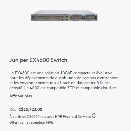
Juniper EX4600 Switch
Le EX4600 est une solution 10GbE compacte et évolutive
pour les déploiements de distribution de campus d’entreprise
et les environnements top-of-rack de datacenter à faible
densité. Le 4600 est compatible ZTP et compatible cloud, ce
qui vous permet de l'intégrer, de le configurer et de le gérer
Afficher plus
avec Juniper Wired Assurance pour améliorer l'expérience des
appareils connectés. De plus, le cloud de la plateforme Mist
rationalise le déploiement et la gestion de votre fabric de
C$25,723.00
Dès
campus, tandis que Marvis AI simplifie les opérations et
À partir de
C$679
/mois avec HPE Financial Services
améliore la visibilité sur les performances des appareils
connectés.
Offert par le revendeur HPE