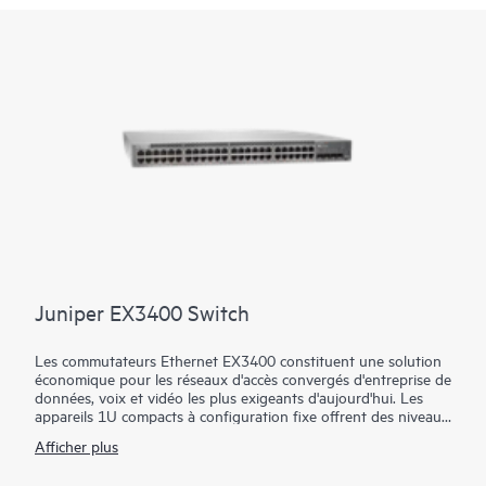
performances des appareils connectés.
Juniper EX3400 Switch
Les commutateurs Ethernet EX3400 constituent une solution
économique pour les réseaux d'accès convergés d'entreprise de
données, voix et vidéo les plus exigeants d'aujourd'hui. Les
appareils 1U compacts à configuration fixe offrent des niveaux
de performance et de gestion auparavant disponibles
Afficher plus
uniquement avec des commutateurs d’accès haut de gamme.