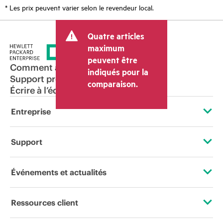
* Les prix peuvent varier selon le revendeur local.
Quatre articles
maximum
peuvent être
Comment acheter
indiqués pour la
Support produit
comparaison.
Écrire à l’équipe commerciale
Entreprise
À propos de HPE
Support
Accessibilité
Services d’assistance opérationnelle (OSS)
Événements et actualités
Carrières
Retour et recyclage de produits
Événements
Ressources client
Responsabilité d’entreprise
Support produit
HPE Discover