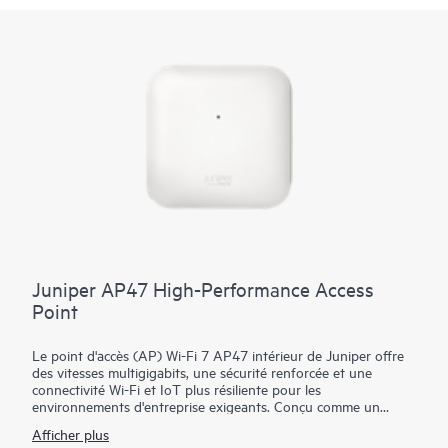
Juniper AP47 High-Performance Access
Point
Le point d'accès (AP) Wi-Fi 7 AP47 intérieur de Juniper offre
des vitesses multigigabits, une sécurité renforcée et une
connectivité Wi-Fi et IoT plus résiliente pour les
environnements d'entreprise exigeants. Conçu comme un
appareil tribande avec une quatrième radio dédiée, le AP47
Afficher plus
offre une capacité accrue et des canaux plus larges avec moins