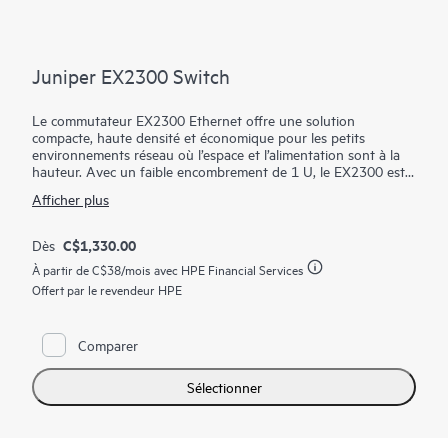
Juniper EX2300 Switch
Le commutateur EX2300 Ethernet offre une solution
compacte, haute densité et économique pour les petits
environnements réseau où l’espace et l’alimentation sont à la
hauteur. Avec un faible encombrement de 1 U, le EX2300 est
idéal pour les déploiements de couche d’accès dans les micro-
Afficher plus
agences, les environnements de vente au détail et de groupe
de travail, et l’accès réseau convergent dans les réseaux plus
grands.
C$1,330.00
Dès
À partir de
C$38
/mois avec HPE Financial Services
Le EX2300 est prêt pour le cloud et compatible ZTP, ce qui
vous permet de l'intégrer, de le configurer et de le gérer avec
Offert par le revendeur HPE
Juniper Wired Assurance pour améliorer l'expérience des
appareils connectés. De plus, le cloud de la plateforme Mist
rationalise le déploiement et la gestion de votre fabric de
Comparer
campus, tandis que Marvis AI simplifie les opérations et
améliore la visibilité sur les performances des appareils
Sélectionner
connectés. Les EX2300 commutateurs prennent en charge la
technologie Virtual Chassis de Juniper, qui simplifie les
opérations en interconnectant jusqu'à quatre commutateurs
pouvant être gérés comme un seul appareil logique.