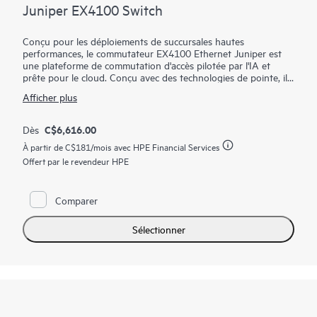
Juniper EX4100 Switch
Conçu pour les déploiements de succursales hautes
performances, le commutateur EX4100 Ethernet Juniper est
une plateforme de commutation d'accès pilotée par l'IA et
prête pour le cloud. Conçu avec des technologies de pointe, il
se distingue par des fonctionnalités telles que EVPN-VXLAN,
Afficher plus
la microsegmentation à l’aide de politiques basées sur des
groupes (GBP), MACsec AES-256, Power over Ethernet
(PoE+), Precision Timing Protocol – Transparent Clock et la
C$6,616.00
Dès
télémétrie basée sur les flux.
À partir de
C$181
/mois avec HPE Financial Services
Dans le cadre de l'infrastructure sous-jacente de Juniper Wired
Offert par le revendeur HPE
Assurance, le commutateur EX4100 Ethernet est facile à
intégrer, à configurer et à gérer. Le cloud de la plateforme Mist
rationalise le déploiement et la gestion de votre fabric de
Comparer
campus, tandis que Marvis AI simplifie les opérations et
améliore la visibilité sur les performances des appareils
Sélectionner
connectés.