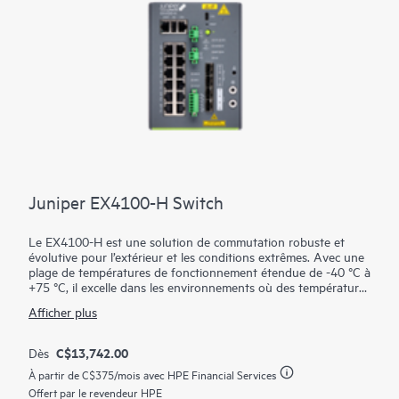
Juniper EX4100-H Switch
Le EX4100-H est une solution de commutation robuste et
évolutive pour l’extérieur et les conditions extrêmes. Avec une
plage de températures de fonctionnement étendue de -40 °C à
+75 °C, il excelle dans les environnements où des températures
extrêmes, des impacts physiques potentiels et des vibrations
Afficher plus
sont courants. Le cloud-native et l’AI-Native EX4100-H
intègrent des technologies de pointe, notamment
EVPN/VXLAN pour la création de fabrics de campus avancés
C$13,742.00
Dès
et la télémétrie en streaming afin de prendre en charge des
À partir de
C$375
/mois avec HPE Financial Services
expériences utilisateur optimales du client au cloud. Parmi les
fonctionnalités supplémentaires figurent MACsec AES-256, la
Offert par le revendeur HPE