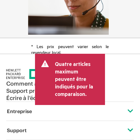
* Les prix peuvent varier selon le
revendeur local.
Quatre articles
maximum
peuvent être
Comment acheter
indiqués pour la
Support produit
comparaison.
Écrire à l’équipe commerciale
Entreprise
À propos de HPE
Support