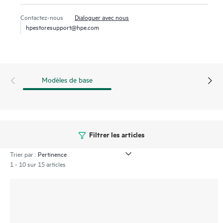
source fiable. Vous pouvez également surveiller la durée de
Contactez-nous
Dialoguer avec nous
vie de vos baies SSD grâce à l’outil HPE SmartSSD Wear
hpestoresupport@hpe.com
Gauge qui permet de déterminer si des lecteurs présentent
des risques de défaillance.
Modèles de base
Filtrer les articles
Trier par :
1 - 10 sur 15 articles