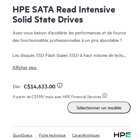
HPE SATA Read Intensive
Solid State Drives
Avez-vous besoin d’accélérer les performances et de fournir
des fonctionnalités professionnelles à un prix abordable ?
Les disques SSD Flash (baies SSD) à haut volume de lecture
(RI) HPE SATA offrent des fonctionnalités professionnelles
Afficher plus
à un prix abordable. Les baies SSD HPE SATA à haut
volume de lecture (RI) offrent une performance supérieure
pour les charges de travail d’un niveau élevé de lectures,
C$14,633.00
Dès
telles que le démarrage/basculement, les serveurs web et la
À partir de
C$399
/ mois avec HPE Financial Services
mise en cache de lecture. Les baies SSD HPE s’appuient sur
Sélectionner un modèle
1
plus de 3,35 millions d’heures de tests et de qualification
garantissant des disques fiables et extrêmement
performants. Le micrologiciel à signature numérique HPE
empêche les accès non autorisés à vos données en
QuickSpecs
Fiche technique
Caractéristiques
garantissant que le micrologiciel du lecteur provient d'une