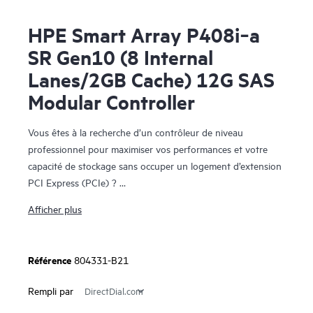
HPE Smart Array P408i‑a
SR Gen10 (8 Internal
Lanes/2GB Cache) 12G SAS
Modular Controller
Vous êtes à la recherche d’un contrôleur de niveau
professionnel pour maximiser vos performances et votre
capacité de stockage sans occuper un logement d’extension
PCI Express (PCIe) ?
Afficher plus
Le contrôleur HPE Smart Array P408i-a SR de 10e
génération, qui prend en charge SAS 12 Gbit/s et PCIe 3.0,
assure une performance de stockage de niveau
Référence
804331-B21
professionnel, une fiabilité, une sécurité et une efficacité
nécessaires pour répondre à l’évolution de vos besoins en
Rempli par
stockage de données. Le contrôleur possède huit voies SAS