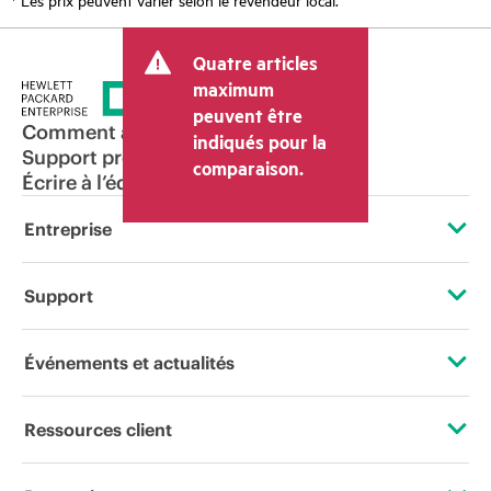
Quatre articles
maximum
peuvent être
Comment acheter
indiqués pour la
Support produit
comparaison.
Écrire à l’équipe commerciale
Entreprise
À propos de HPE
Support
Accessibilité
Services d’assistance opérationnelle (OSS)
Événements et actualités
Carrières
Retour et recyclage de produits
Événements
Ressources client
Responsabilité d’entreprise
Support produit
HPE Discover
Nous contacter