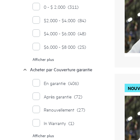
0 - $ 2,000
(311)
$2,000 - $4,000
(84)
$4,000 - $6,000
(48)
$6,000 - $8 000
(25)
Afficher plus
$8,000 $ - $10 000
(15)
Acheter par Couverture garantie
$10,000 - $12,000
(11)
En garantie
(406)
$12,000 - $14,000
(7)
NOUV
Après garantie
(72)
$14,000 - $16,000
(9)
Renouvellement
(27)
$16,000 - $18,000
(7)
In Warranty
(1)
$18,000 - $20,000
(6)
Afficher plus
Post Warranty
(1)
$20,000 - $22,000
(2)