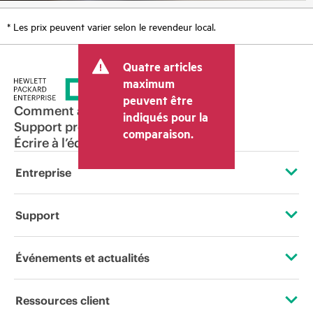
* Les prix peuvent varier selon le revendeur local.
Quatre articles
maximum
peuvent être
Comment acheter
indiqués pour la
Support produit
comparaison.
Écrire à l’équipe commerciale
Entreprise
À propos de HPE
Support
Accessibilité
Services d’assistance opérationnelle (OSS)
Événements et actualités
Carrières
Retour et recyclage de produits
Événements
Ressources client
Responsabilité d’entreprise