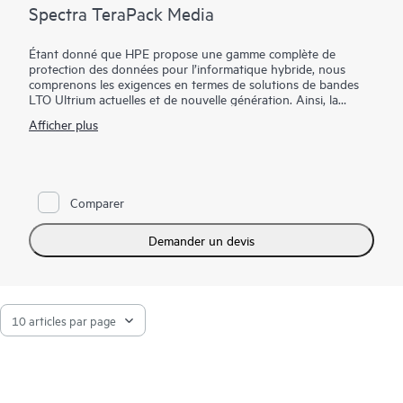
Spectra TeraPack Media
Étant donné que HPE propose une gamme complète de
protection des données pour l’informatique hybride, nous
comprenons les exigences en termes de solutions de bandes
LTO Ultrium actuelles et de nouvelle génération. Ainsi, la
fiabilité des supports est particulièrement importante pour la
Afficher plus
conservation à long terme des données d’archivage ainsi que
pour leur rôle de dernier rempart contre les catastrophes
naturelles, les interruptions de réseau ou d’alimentation, les
erreurs humaines ou les actes malveillants. Les supports
Spectra TeraPack sont conçus pour que les clients soient
Comparer
certains de disposer des solutions de stockage sur bande les
plus fiables et automatisées disponibles. Notre approche met
l’accent sur les améliorations en cours et les fonctionnalités qui
Demander un devis
simplifient quasiment tous les aspects du processus de gestion
des supports.