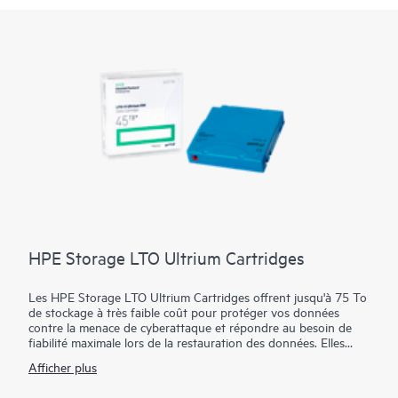
HPE Storage LTO Ultrium Cartridges
Les HPE Storage LTO Ultrium Cartridges offrent jusqu'à 75 To
de stockage à très faible coût pour protéger vos données
contre la menace de cyberattaque et répondre au besoin de
fiabilité maximale lors de la restauration des données. Elles
permettent aux entreprises de se conformer aux
Afficher plus
recommandations des organismes en charge de l'application de
la loi dans le monde entier, afin de conserver des copies de