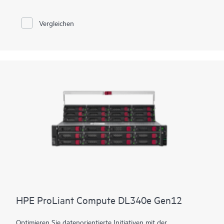
der Konfigurationsflexibilität und der Energieeffizienz
(reduzierter Stromverbrauch durch bessere Thermik in einem
Vergleichen
2U Chassis), ist der HPE ProLiant Compute DL340 Gen12
Server ideal für Kunden, die Infrastructure-as-a-Service (IaaS),
Platform-as-a-Service (PaaS) und Software-as-a-Service
(SaaS) Workloads benötigen.
Mit Intel® Xeon® 6 Prozessoren mit bis zu 144 Kernen,
verbesserter Arbeitsspeicherkapazität (bis zu 4 TB) und
Hochgeschwindigkeits-PCIe Gen5 ist der HPE ProLiant
Compute DL340 Gen12 Server eine hervorragende 2U Single-
Socket Performance-Lösung für bessere
Rechenzentrumseffizienz.
HPE ProLiant Compute DL340e Gen12
Optimieren Sie datenorientierte Initiativen mit der