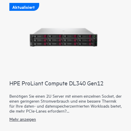
Aktualisiert
HPE ProLiant Compute DL340 Gen12
Benötigen Sie einen 2U Server mit einem einzelnen Socket, der
einen geringeren Stromverbrauch und eine bessere Thermik
für Ihre daten- und datenspeicherzentrierten Workloads bietet,
die mehr PCIe-Lanes erfordern?
Der HPE ProLiant Compute DL340 Gen12 ist ein 2U 1P
Mehr anzeigen
Server, der drei CTO-Chassis bietet, die SFF-, LFF- und GPU-
Konfigurationen unterstützen. Das modulare 3-Box-Design
der Vorderseite verbessert die Konfigurationsflexibilität. Dank