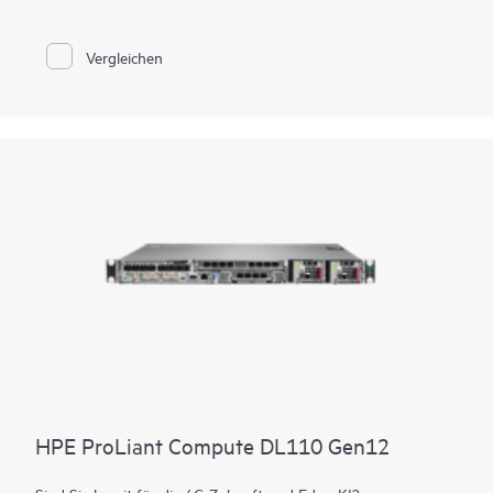
Formfaktor mit geringer Tiefe in kleinen Büros, Remotebüros
oder Filialen als leistungsstarke POS-Plattform in Transport-,
Einzelhandels- und Gastronomieumgebungen oder als flexible
Vergleichen
Konfiguration zur Anpassung an räumlich begrenzte
Umgebungen von Militär- und Regierungskunden bereit.
Dieser 1U-Server mit 1 Socket mit Intel® Xeon® E-Prozessoren
bietet einzigartige Leistung, Zuverlässigkeit und Verwaltung
der Enterprise-Klasse zu einem optimalen Preis-Leistungs-
Verhältnis. Damit ist er die ideale Rack-Serverplattform für
expandierende Unternehmen und Dienstleister. Die
hervorragende Konfigurationsflexibilität ist auf eine Vielzahl
von Geschäftsanforderungen und ein breites Spektrum von
qualifizierten Optionen ausgerichtet, um verschiedensten
Anforderungen gerecht zu werden.
HPE ProLiant Compute DL110 Gen12