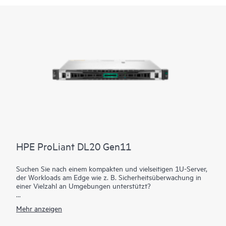
HPE ProLiant DL20 Gen11
Suchen Sie nach einem kompakten und vielseitigen 1U-Server,
der Workloads am Edge wie z. B. Sicherheitsüberwachung in
einer Vielzahl an Umgebungen unterstützt?
Der zuverlässige HPE ProLiant DL20 Gen11 Server bietet
Mehr anzeigen
einen kompakten und vielseitigen Server mit erhöhter
Sicherheit zu einem erschwinglichen Preis. Stellen Sie den