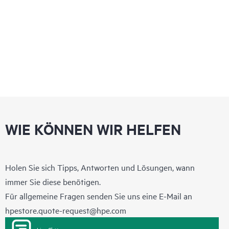
beeindruckende Datenspeicher-Leistung und Optionen für
datenintensive Workloads wie Software Defined Storage,
Videotranskodierung und virtualisierte Anwendungen.
WIE KÖNNEN WIR HELFEN
Holen Sie sich Tipps, Antworten und Lösungen, wann
immer Sie diese benötigen.
Für allgemeine Fragen senden Sie uns eine E-Mail an
hpestore.quote-request@hpe.com