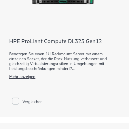
benötigen.
HPE ProLiant Compute DL325 Gen12
Benötigen Sie einen 1U Rackmount-Server mit einem
einzelnen Socket, der die Rack-Nutzung verbessert und
gleichzeitig Virtualisierungsrisiken in Umgebungen mit
Leistungsbeschränkungen mindert?
Mehr anzeigen
Der HPE ProLiant Compute DL325 Gen12 maximiert Ihre
Rack-Nutzung und mindert gleichzeitig Virtualisierungsrisiken
in Umgebungen mit Leistungsbeschränkungen. Versorgen Sie
Ihre Workloads mit einem Server, der im Vergleich zu früheren
Generationen mehr Speicherkapazität bietet. AMD EPYC™
Vergleichen
Processors der 5. Generation mit bis zu 192 Kernen, erhöhter
Speicherkapazität (bis zu 6 TB) und dem neuen HPE iLO 7
sorgen für eine leistungsstarke Lösung mit besserer
Rechenzentrumseffizienz.