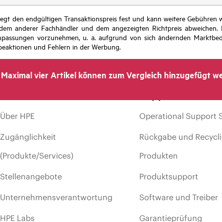
r legt den endgültigen Transaktionspreis fest und kann weitere Gebühre
 dem anderer Fachhändler und dem angezeigten Richtpreis abweichen. D
isanpassungen vorzunehmen, u. a. aufgrund von sich ändernden Marktbed
eaktionen und Fehlern in der Werbung.
Maximal vier Artikel können zum Vergleich hinzugefügt w
Unternehmen
Support
Über HPE
Operational Support 
Zugänglichkeit
Rückgabe und Recycl
(Produkte/Services)
Produkten
Stellenangebote
Produktsupport
Unternehmensverantwortung
Software und Treiber
HPE Labs
Garantieprüfung