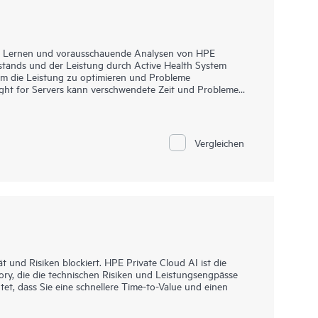
les Lernen und vorausschauende Analysen von HPE
tands und der Leistung durch Active Health System
um die Leistung zu optimieren und Probleme
ght for Servers kann verschwendete Zeit und Probleme
auf völlig neue Art und Weise verwaltet und unterstützt
n Server, der den Systemstatus durchgängig proaktiv
hr Tausende von Systemeinstellungen und Diagnose-
r Servers analysiert die Telemetriedaten von AHS, um
Vergleichen
ds zu gewinnen und Empfehlungen zur Problemlösung und
mplifier Pack dient als lokaler Aggregator und
t und Risiken blockiert. HPE Private Cloud AI ist die
ory, die die technischen Risiken und Leistungsengpässe
et, dass Sie eine schnellere Time-to-Value und einen
ung bietet die Grundlage für zuverlässige KI-