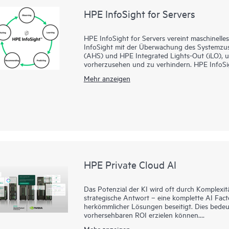
HPE InfoSight for Servers
HPE InfoSight for Servers vereint maschinel
InfoSight mit der Überwachung des Systemzus
(AHS) und HPE Integrated Lights-Out (iLO), 
vorherzusehen und zu verhindern. HPE InfoSi
nahezu ausschließen, indem die Infrastruktur 
Mehr anzeigen
wird. AHS ist wie ein „Flugschreiber“ für Ihre
überwacht und auf dem Server rund um die U
Telemetriedaten aufzeichnet. HPE InfoSight fo
Einblicke anhand des Verhaltens des Bestan
Leistungsverbesserung geben zu können. iLO A
Transmitter für HPE InfoSight for Servers.
HPE Private Cloud AI
Das Potenzial der KI wird oft durch Komplexitä
strategische Antwort – eine komplette AI Fact
herkömmlicher Lösungen beseitigt. Dies bedeut
vorhersehbaren ROI erzielen können.
Unsere gemeinsam mit NVIDIA® entwickelte Lös
Mehr anzeigen