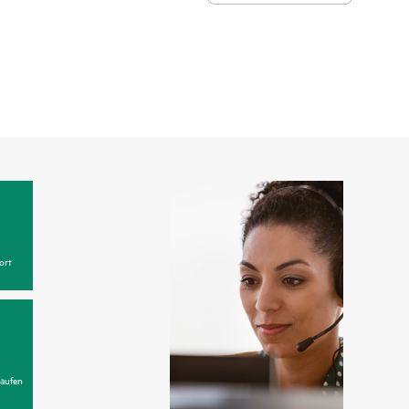
ort
aufen