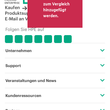
zum Vergleich
Kaufen
hinzugefügt
Produktsupport
werden.
E-Mail an Vertrieb
Folgen Sie HPE auf
Unternehmen
Über HPE
Support
Zugänglichkeit (Produkte/Services)
Operational Support Services
Veranstaltungen und News
Stellenangebote
Rückgabe und Recycling von Produkten
Veranstaltungen
Kundenressourcen
Unternehmensverantwortung
Produktsupport
HPE Discover
Kontaktieren Sie uns