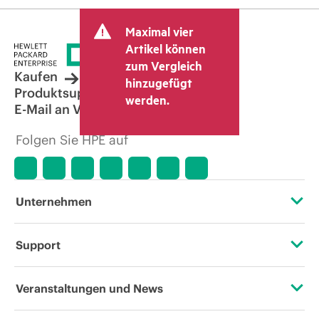
Maximal vier
Artikel können
zum Vergleich
Kaufen
hinzugefügt
Produktsupport
werden.
E-Mail an Vertrieb
Folgen Sie HPE auf
Unternehmen
Über HPE
Support
Zugänglichkeit (Produkte/Services)
Operational Support Services
Veranstaltungen und News
Stellenangebote
Rückgabe und Recycling von Produkten