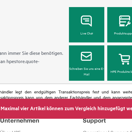
Live Chat
Produktsupp
ann immer Sie diese benötigen.
l an
hpestore.quote-
Schreiben Sie uns eine E-
HPE Produkte k
Mail
chhändler legt den endgültigen Transaktionspreis fest und kann we
nsaktionspreis kann von dem anderer Fachhändler und dem angezeigten 
das Recht vor, jederzeit Preisanpassungen vorzunehmen, u. a. aufgrund
Maximal vier Artikel können zum Vergleich hinzugefügt w
 dem Ende der Lebensdauer von Werbeaktionen und Fehlern in der Werbu
Unternehmen
Support