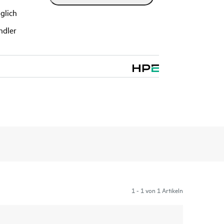
glich
ndler
1 - 1 von 1 Artikeln