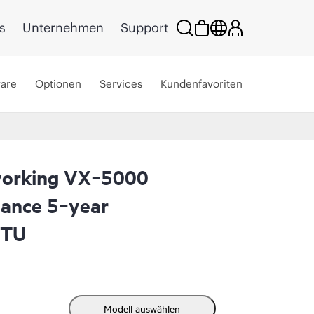
s
Unternehmen
Support
ware
Optionen
Services
Kundenfavoriten
orking VX‑5000
nance 5‑year
STU
Modell auswählen