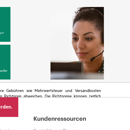
ort
aufen
itere Gebühren wie Mehrwertsteuer und Versandkosten
Richtpreis abweichen. Die Richtpreise können zeitlich
 von sich ändernden Marktbedingungen, der Einstellung
erden.
ng.
Kundenressourcen