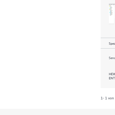
Spez
Send
HEW
ENT
1- 1 von