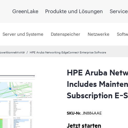
GreenLake
Produkte und Lösungen
Service
Server und Systeme
Datenspeicher
Netzwerke
Soft
tzwerkkonnektivität
HPE Aruba Networking EdgeConnect Enterprise Software
HPE Aruba Netw
Includes Mainte
Subscription E‑
SKU-Nr.
JN884AAE
Jetzt starten