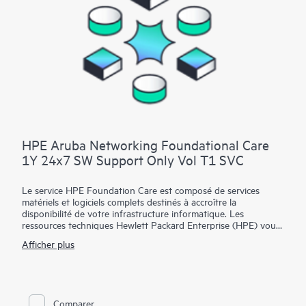
HPE Aruba Networking Foundational Care
1Y 24x7 SW Support Only Vol T1 SVC
Le service HPE Foundation Care est composé de services
matériels et logiciels complets destinés à accroître la
disponibilité de votre infrastructure informatique. Les
ressources techniques Hewlett Packard Enterprise (HPE) vous
offrent une assistance et collaborent avec votre équipe
Afficher plus
informatique pour vous aider à résoudre les problèmes
matériels et logiciels liés aux matériels et logiciels HPE et
certains produits tiers.
Pour les matériels couverts par HPE Foundation Care, le
Comparer
service inclut le diagnostic et le support à distance, ainsi que la