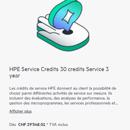
HPE Service Credits 30 credits Service 3
year
Les crédits de service HPE donnent au client la possibilité de
choisir parmi différentes activités de service sur mesure. Ils
incluent des évaluations, des analyses de performance, la
gestion des microprogrammes, les services professionnels et
les meilleures pratiques opérationnelles pour enrichir les
Afficher plus
services fournis dans le cadre de la garantie active ou pour
prendre en charge la couverture des services avec HPE. Les
activités de services sont conçues pour englober un large
CHF 29'548.01
Dès
* TVA inclus
éventail de domaines appartenant aux technologies de