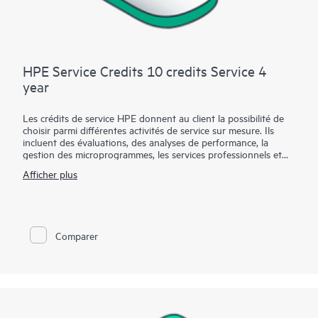
HPE Service Credits 10 credits Service 4
year
Les crédits de service HPE donnent au client la possibilité de
choisir parmi différentes activités de service sur mesure. Ils
incluent des évaluations, des analyses de performance, la
gestion des microprogrammes, les services professionnels et
les meilleures pratiques opérationnelles pour enrichir les
Afficher plus
services fournis dans le cadre de la garantie active ou pour
prendre en charge la couverture des services avec HPE. Les
activités de services sont conçues pour englober un large
éventail de domaines appartenant aux technologies de
l'information, dont l'IT en interne traditionnelle, le Big Data, les
Comparer
infrastructures convergées, et les infrastructures cloud
hybrides. Grâce aux crédits, le client peut sélectionner les
services spécifiques dont il a besoin, quand il en a besoin
chaque année, afin de l'aider à maximiser vos performances
informatiques et à atteindre ses objectifs métiers.