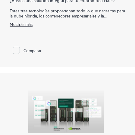
¿Buscas una solución integral para tu entorno Red Hat®?
Estas tres tecnologías proporcionan todo lo que necesitas para
la nube híbrida, los contenedores empresariales y la
implementación de Kubernetes.
Mostrar más
La plataforma de contenedores Red Hat OpenShift® te
proporciona la flexibilidad de adaptar los productos a tus
necesidades específicas al elegir entre el portfolio de
soluciones HPE ProLiant,
HPE Synergy
y de cargas de trabajo.
Comparar
Red Hat Ansible Automation® ayuda en la automatización de
tu organización al ayudar en la ejecución del código y al
automatizar las tareas de aprovisionamiento para los
proveedores de nube, las soluciones de almacenamiento y
otros componentes de la infraestructura. Por otra parte, el
almacenamiento de contenedores de Red Hat OpenShift® es
un almacenamiento definido por software persistente
integrado y optimizado para la plataforma de contenedores
Red Hat OpenShift®.