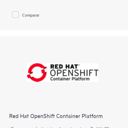
gestiona y respalda la infraestructura. AHS es como una «caja
negra» para tu servidor que proporciona monitorización
proactiva y continua del estado, grabando
Comparar
ininterrumpidamente miles de parámetros del sistema y datos
de telemetría de diagnóstico del servidor. HPE InfoSight para
servidores analiza los datos de telemetría del AHS para
obtener información sobre el comportamiento de la base de
instalación y ofrecer recomendaciones para resolver problemas
y mejorar el rendimiento. Funciones de iLO Amplifier Pack
como un agregador y transmisor local de HPE InfoSight para
los servidores.
Red Hat OpenShift Container Platform