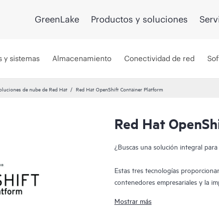
GreenLake
Productos y soluciones
Serv
s y sistemas
Almacenamiento
Conectividad de red
Sof
oluciones de nube de Red Hat
Red Hat OpenShift Container Platform
Red Hat OpenShi
¿Buscas una solución integral par
Estas tres tecnologías proporcionan
contenedores empresariales y la i
Mostrar más
La plataforma de contenedores Red 
adaptar los productos a tus necesida