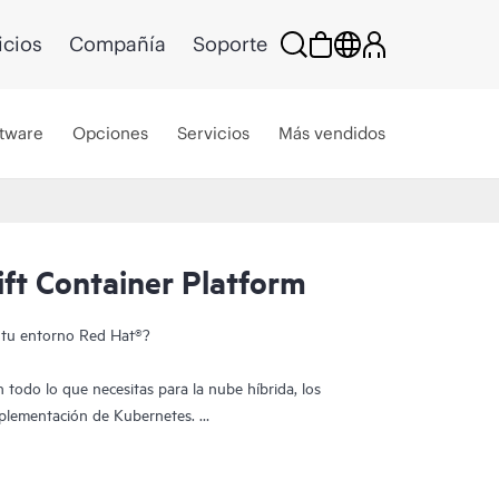
icios
Compañía
Soporte
tware
Opciones
Servicios
Más vendidos
ft Container Platform
a tu entorno Red Hat®?
 todo lo que necesitas para la nube híbrida, los
mplementación de Kubernetes.
Hat OpenShift® te proporciona la flexibilidad de
des específicas al elegir entre el portfolio de