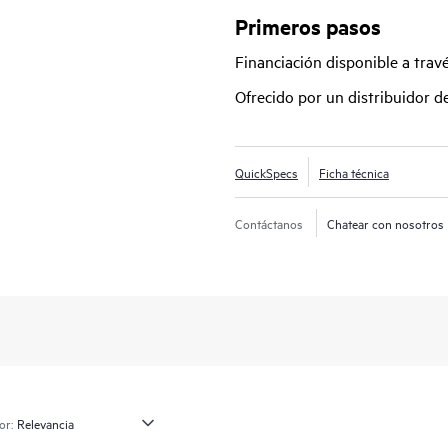
soluciones HPE ProLiant,
HPE Syn
Primeros pasos
Financiación disponible a tra
Red Hat Ansible Automation® ayuda
ayudar en la ejecución del código y
Ofrecido por un distribuidor 
para los proveedores de nube, las 
componentes de la infraestructura.
contenedores de Red Hat OpenShif
QuickSpecs
Ficha técnica
persistente integrado y optimizad
OpenShift®.
Contáctanos
Chatear con nosotros
or: