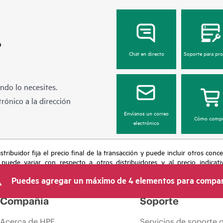
?
Chat en directo
Soporte para pr
ndo lo necesites.
rónico a la dirección
Envíanos un correo
Cómo compr
electrónico
tribuidor fija el precio final de la transacción y puede incluir otros conc
 puede variar con respecto a otros distribuidores y al precio indicati
recho de hacer ajustes de precios en cualquier momento por motivos que in
Puedes agregar un máximo de 4 elementos para compar
 limitada de productos, promociones de fin de la vida útil y errores en lo
Compañía
Soporte
Acerca de HPE
Servicios de soporte 