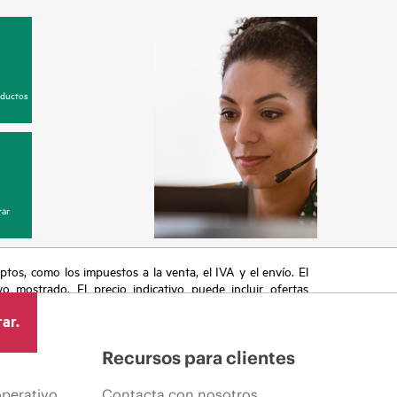
oductos
ar
eptos, como los impuestos a la venta, el IVA y el envío. El
vo mostrado. El precio indicativo puede incluir ofertas
cluyen, a título enunciativo, cambios en las condiciones
ar.
s anuncios.
Recursos para clientes
operativo
Contacta con nosotros