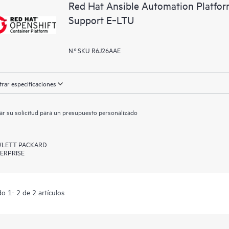
Red Hat Ansible Automation Platfor
Support E‑LTU
N.º SKU R6J26AAE
rar especificaciones
ar su solicitud para un presupuesto personalizado
LETT PACKARD
ERPRISE
o 1- 2 de 2 artículos