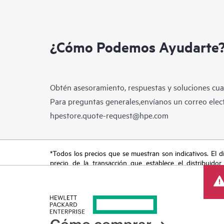
¿Cómo Podemos Ayudarte
Obtén asesoramiento, respuestas y soluciones cua
Para preguntas generales,envíanos un correo elect
hpestore.quote-request@hpe.com
*Todos los precios que se muestran son indicativos. El dis
precio de la transacción que establece el distribuidor
promocionales por tiempo limitado. HPE se reserva el de
del mercado, descatalogación de productos, disponibilidad