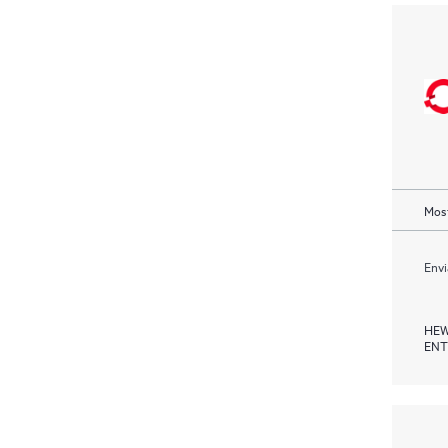
Most
Envi
HEW
ENT