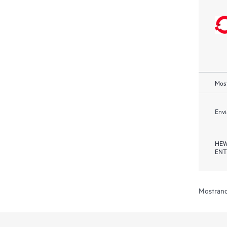
Most
Envi
HEW
ENT
Mostrand