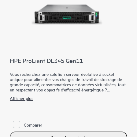
HPE ProLiant DL345 Gen11
Vous recherchez une solution serveur évolutive à socket
unique pour alimenter vos charges de travail de stockage de
grande capacité, consommatrices de données virtualisées, tout
en respectant vos objectifs d’efficacité énergétique ?
Afficher plus
Le serveur HPE ProLiant DL345 Gen11 est une solution 2U
monoprocesseur évolutive qui offre d’exceptionnelles
performances de calcul et des options de stockage de grande
capacité avec les avantages économiques d’un modèle
monoprocesseur. Optimisé par les processeurs AMD EPYC™ de
Comparer
4ème et 5ème génération avec jusqu’à 160 cœurs, une bande
passante mémoire supérieure (jusqu’à 3 To 6 400 MT/s), des
I/O PCIe Gen5 haut débit et un stockage EDSFF, jusqu’à 20