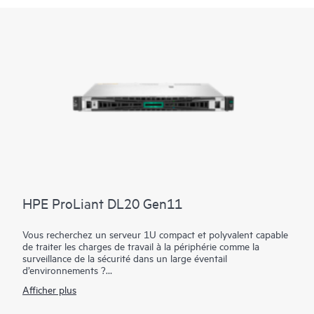
HPE ProLiant DL20 Gen11
Vous recherchez un serveur 1U compact et polyvalent capable
de traiter les charges de travail à la périphérie comme la
surveillance de la sécurité dans un large éventail
d’environnements ?
Afficher plus
Fiable, le serveur HPE ProLiant DL20 Gen11 est compact et
polyvalent, doté d’une sécurité renforcée et il est proposé à un