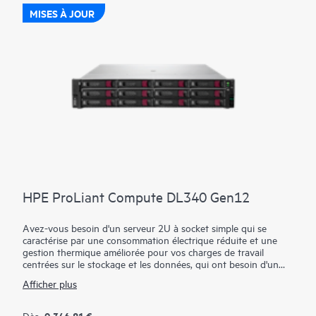
MISES À JOUR
HPE ProLiant Compute DL340 Gen12
Avez-vous besoin d'un serveur 2U à socket simple qui se
caractérise par une consommation électrique réduite et une
gestion thermique améliorée pour vos charges de travail
centrées sur le stockage et les données, qui ont besoin d'un
nombre accru de voies PCIe ?
Afficher plus
Le serveur HPE ProLiant Compute DL340 Gen12 est un
modèle 2U mono-processeur, qui offre trois châssis CTO
9 346,81 €
Dès