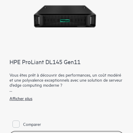
HPE ProLiant DL145 Gen11
Vous êtes prêt à découvrir des performances, un coût modéré
et une polyvalence exceptionnels avec une solution de serveur
d’edge computing moderne ?
Le serveur HPE ProLiant DL145 Gen11 est un serveur edge
Afficher plus
computing robuste, à processeur unique, dans un format 2U,
conçu pour répondre aux besoins de la vente au détail, de la
fabrication, des télécommunications et de divers autres
secteurs. Avec sa conception soignée, son tarif abordable et
son fonctionnement silencieux, il offre une alternative
Comparer
convaincante aux serveurs traditionnels.