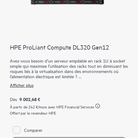
HPE ProLiant Compute DL320 Gen12
Avez-vous besoin d’un serveur empilable en rack 1U à socket
simple qui maximise l’utilisation des racks tout en diminuant les
risques liés à la virtualisation dans des environnements où
l’alimentation électrique est limitée ?
Afficher plus
Le serveur HPE ProLiant DL320 Gen12 maximise l’utilisation
de vos racks tout en diminuant les risques liés à la
virtualisation dans des environnements restreints en matière
9 002,68 €
Dès
d’alimentation électrique. Optimisez vos charges de travail avec
À partir de
242 €
/mois avec HPE Financial Services
un serveur offrant des fonctionnalités d’extension supérieures
par rapport aux générations précédentes. Les tout derniers
Offert par le revendeur HPE
processeurs Intel® Xeon® 6 avec jusqu’à 144 cœurs, une
capacité mémoire accrue (jusqu’à 4 To), et des caractéristiques
PCIe Gen5 haut débit, vous offrent une solution hautes
Comparer
performances avec une efficacité améliorée du datacenter.