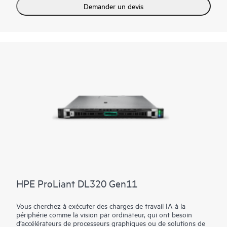
Optimisé par une architecture AMD® EPYC™ 8005 Zen5 de 5e
Demander un devis
génération, ce serveur fournit jusqu’à 84 cœurs économes en
énergie. Vitesse PCIe Gen5 et stockage EDSFF haute
performance. Il peut fonctionner en continu à des
températures comprises entre -5 °C et 55 °C et peut résister à
des environnements exposés à des niveaux élevés de
poussières et de vibrations. Il est conçu pour le monde hybride
d’aujourd’hui, en permettant aux entreprises de virtualiser les
applications informatiques traditionnelles afin de dynamiser
leurs activités et accélérer la réussite de l’IA.
HPE ProLiant DL320 Gen11
Vous cherchez à exécuter des charges de travail IA à la
périphérie comme la vision par ordinateur, qui ont besoin
d’accélérateurs de processeurs graphiques ou de solutions de