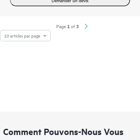
Demander un devis
disques grand format, 34 disques petit format, 36 disques
EDSFF, et prenant en charge jusqu’à quatre processeurs
graphiques en façade, ce serveur est une remarquable solution
2U à socket unique pour vos charges de travail
consommatrices de données. Des caractéristiques de sécurité
1
3
Page
of
avancées avec la technologie Silicon Root of Trust de HPE
sont incorporées dans le microprogramme, créant ainsi une
empreinte numérique pour le processeur sécurisé AMD, qui
doit valider le fonctionnement en toute sécurité avant le
redémarrage. Ce serveur offre d’impressionnantes
performances de stockage et des options pour les charges de
travail consommatrices de données, telles que le stockage
software-defined.
Comment Pouvons-Nous Vous