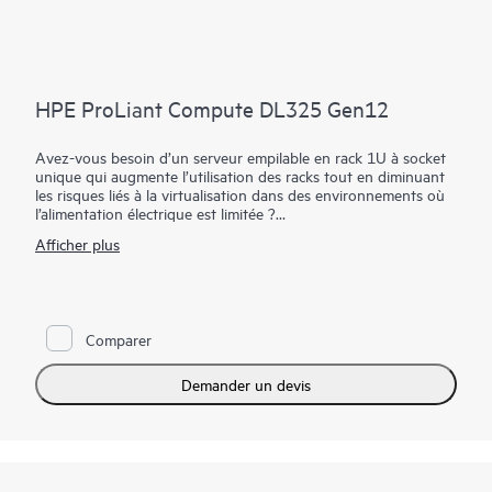
HPE ProLiant Compute DL325 Gen12
Avez-vous besoin d’un serveur empilable en rack 1U à socket
unique qui augmente l’utilisation des racks tout en diminuant
les risques liés à la virtualisation dans des environnements où
l’alimentation électrique est limitée ?
Afficher plus
HPE ProLiant Compute DL325 Gen12 maximise l’utilisation
des racks tout en diminuant les risques liés à la virtualisation
dans des environnements contraints en termes d’électricité.
Boostez vos charges de travail avec un serveur offrant une
meilleure capacité de mémoire par rapport à ses prédécesseurs.
Comparer
Les processeurs AMD EPYC™ de 5e génération jusqu’à 192
cœurs, une plus grande capacité de mémoire (jusqu’à 6 To) et
le nouveau HPE iLO 7 contribuent à fournir une solution
Demander un devis
haute performance avec une meilleure efficacité du datacenter.